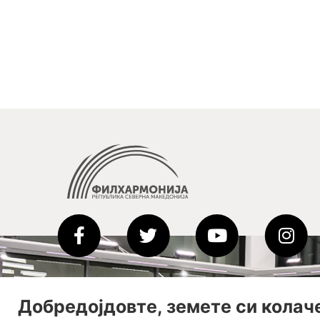
Добредојдовте, земете си колач