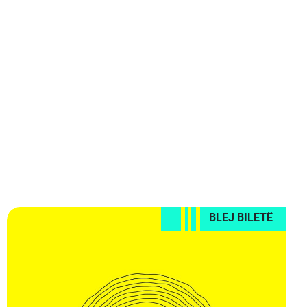
BLEJ BILETË