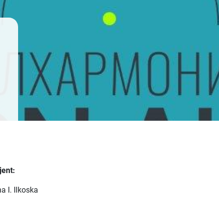
jent:
a I. Ilkoska