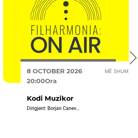
8 OCTOBER 2026
MË SHUMË
20:00Ora
Kodi Muzikor
Dirigjent: Borjan Canev...