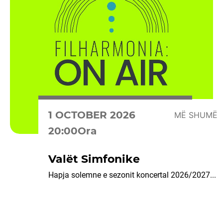
1 OCTOBER 2026
MË SHUMË
20:00Ora
Valët Simfonike
Hapja solemne e sezonit koncertal 2026/2027...