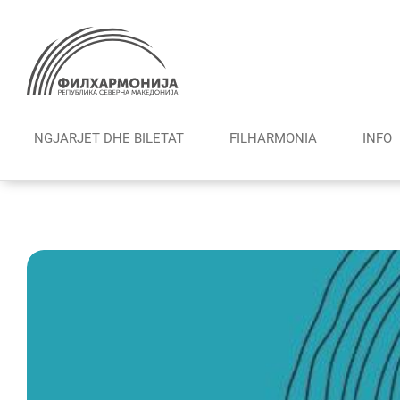
Skip
to
content
NGJARJET DHE BILETAT
FILHARMONIА
INFO