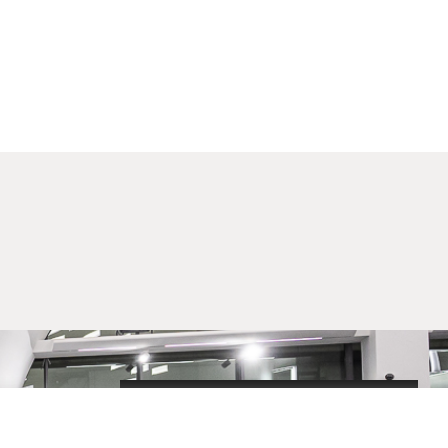
2020-09-01_argument!
Filharmonija