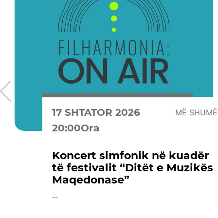
17 SHTATOR 2026
MË SHUMË
20:00Ora
Koncert simfonik në kuadër
të festivalit “Ditët e Muzikës
Maqedonase”
...