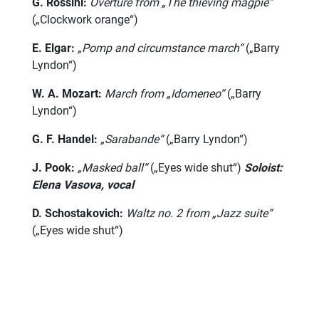
G. Rossini
:
Overture from „The thieving magpie“
(„Clockwork orange“)
E. Elgar
:
„Pomp and circumstance march“
(„Barry
Lyndon“)
W. A. Mozart
:
March from „Idomeneo“
(„Barry
Lyndon“)
G. F. Handel
:
„Sarabande“
(„Barry Lyndon“)
J. Pook
:
„Masked ball“
(„Eyes wide shut“)
Soloist:
Еlena Vasova, vocal
D. Schostakovich
:
Waltz no.
2 from „Jazz suite“
(„Eyes wide shut“)