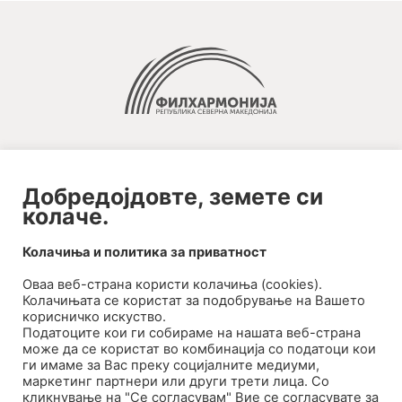
Добредојдовте, земете си
колаче.
2020-09-01_argument!
Колачиња и политика за приватност
Filharmonija
Оваа веб-странa користи колачиња (cookies).
00:00
Колачињата се користат за подобрување на Вашето
корисничко искуство.
Податоците кои ги собираме на нашата веб-страна
може да се користат во комбинација со податоци кои
ги имаме за Вас преку социјалните медиуми,
маркетинг партнери или други трети лица. Со
кликнување на "Се согласувам" Вие се согласувате за