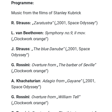
Programme:
Music from the films of Stanley Kubrick
R. Strauss
:
„Zaratustra“
(„2001, Space Odyssey“)
L. van Beethoven
:
Symphony no.9, II mov.
(„Clockwork orange“)
J. Strauss
:
„Тhe blue Danube“
(„2001, Space
Odyssey“)
G. Rossini
:
Overture from „The barber of Seville“
(„Clockwork orange“)
A. Khachaturian
:
Adagio from „Gayane“
(„2001,
Space Odyssey“)
G. Rossini
:
Overture from „William Tell“
(„Clockwork orange“)