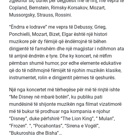
zgjedhur siç duhet për dëgjuesit më të rinj, me vepra të
Copland, Bernstein, Rimsky-Korsakov, Mozart,
Mussorgsky, Strauss, Rossini.
“Ëndrra e lodrave” me vepra të Debussy, Grieg,
Ponchielli, Mozart, Bizet, Elgar është një histori
muzikore për dy fëmijë që ëndërrojnë të bëhen
dirigjentë të famshëm dhe një magjistar i ndihmon ata
të arrijnë ëndrrën e tyre. Dhe ky koncert, në rrëfim
përmban shumë humor, por edhe elemente edukative
që do të ndihmojnë fëmijët të njohin muzikën klasike,
instrumentet, rolin e dirigjentit përmes të qeshurës.
Një nga koncertet më tërheqëse për më të rinjtë ishte
“Me Disney në mbarë botën”, ku publiku pati
mundësinë të shijonte muzikën nga filmat vizatimorë
më të bukur të prodhuar nga kompania e njohur
“Disney”, duke përfshirë “The Lion King”, ” Mulan”,
“Frozen”. “, “Pocahontas”, “Sirena e Vogël”,
“Bukuroshja dhe Bisha”…