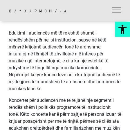
Skip
to
content
Op
Edukimi i audiencës më të re është shumë i
rëndësishëm për ne, si institucion, sepse në këtë
mënyrë krijojmë audiencën tonë të ardhshme,
inkurajojmë fëmijët të zhvillojnë një interes për
muzikën që interpretojmë, e cila ka një estetikë të
ndryshme të tingullit nga muzika komerciale.
Nëpërmjet këtyre koncerteve ne rekrutojmë audiencë të
re, dëgjues të mundshëm të ardhshëm dhe admirues të
muzikës klasike
Koncertet për audiencën më të re janë një segment i
rëndësishëm i politikës programore të institucionit
tonë. Këto koncerte kanë përmbajtje të personalizuar, të
krijuar posaçërisht për më të rinjtë, përmes së cilës ata
edukohen drejtpërdrejt dhe familjarizohen me muzikën