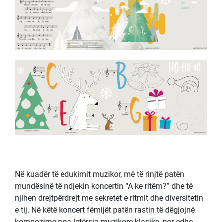
Në kuadër të edukimit muzikor, më të rinjtë patën
mundësinë të ndjekin koncertin “A ke ritëm?” dhe të
njihen drejtpërdrejt me sekretet e ritmit dhe diversitetin
e tij. Në këtë koncert fëmijët patën rastin të dëgjojnë
kompozime nga letërsia muzikore klasike, por edhe