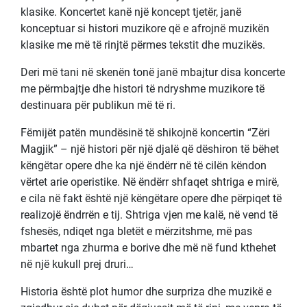
klasike. Koncertet kanë një koncept tjetër, janë
konceptuar si histori muzikore që e afrojnë muzikën
klasike me më të rinjtë përmes tekstit dhe muzikës.
Deri më tani në skenën tonë janë mbajtur disa koncerte
me përmbajtje dhe histori të ndryshme muzikore të
destinuara për publikun më të ri.
Fëmijët patën mundësinë të shikojnë koncertin “Zëri
Magjik” – një histori për një djalë që dëshiron të bëhet
këngëtar opere dhe ka një ëndërr në të cilën këndon
vërtet arie operistike. Në ëndërr shfaqet shtriga e mirë,
e cila në fakt është një këngëtare opere dhe përpiqet të
realizojë ëndrrën e tij. Shtriga vjen me kalë, në vend të
fshesës, ndiqet nga bletët e mërzitshme, më pas
mbartet nga zhurma e borive dhe më në fund kthehet
në një kukull prej druri…
Historia është plot humor dhe surpriza dhe muzikë e