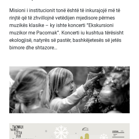
Misioni i institucionit tonë është të inkurajojë më të
rinjtë që të zhvillojnë vetëdijen mjedisore përmes
muzikës klasike – ky ishte koncerti “Ekskursioni
muzikor me Pacomak”. Koncerti iu kushtua tërësisht
ekologjisë, natyrës së pastër, bashkëjetesës së jetës
bimore dhe shtazore…