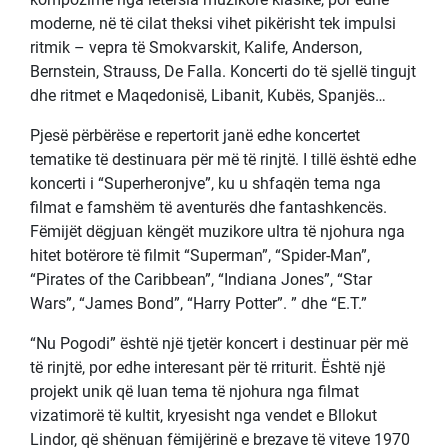
moderne, në të cilat theksi vihet pikërisht tek impulsi
ritmik – vepra të Smokvarskit, Kalife, Anderson,
Bernstein, Strauss, De Falla. Koncerti do të sjellë tingujt
dhe ritmet e Maqedonisë, Libanit, Kubës, Spanjës…
Pjesë përbërëse e repertorit janë edhe koncertet
tematike të destinuara për më të rinjtë. I tillë është edhe
koncerti i “Superheronjve”, ku u shfaqën tema nga
filmat e famshëm të aventurës dhe fantashkencës.
Fëmijët dëgjuan këngët muzikore ultra të njohura nga
hitet botërore të filmit “Superman”, “Spider-Man”,
“Pirates of the Caribbean”, “Indiana Jones”, “Star
Wars”, “James Bond”, “Harry Potter”. ” dhe “E.T.”
“Nu Pogodi” është një tjetër koncert i destinuar për më
të rinjtë, por edhe interesant për të rriturit. Është një
projekt unik që luan tema të njohura nga filmat
vizatimorë të kultit, kryesisht nga vendet e Bllokut
Lindor, që shënuan fëmijërinë e brezave të viteve 1970