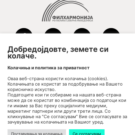
Добредојдовте, земете си
колаче.
2020-09-01_argument!
Колачиња и политика за приватност
Filharmonija
Оваа веб-странa користи колачиња (cookies).
00:00
Колачињата се користат за подобрување на Вашето
корисничко искуство.
Податоците кои ги собираме на нашата веб-страна
може да се користат во комбинација со податоци кои
ги имаме за Вас преку социјалните медиуми,
маркетинг партнери или други трети лица. Со
кликнување на "Се согласувам" Вие се согласувате за
зачувување на колачињата на Вашиот уред.
Поставувања за колачиња
Се согласувам