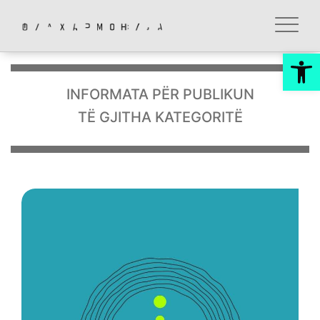
Op
INFORMATA PËR PUBLIKUN
TË GJITHA KATEGORITË