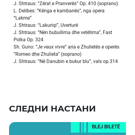
J. Shtraus: “Zërat e Pranverës” Op. 410 (soprano)
L. Delibes: “Kënga e kambanës”, nga opera
“Lakme”
J. Shtraus: “Lakuriqi”, Uverturë
J. Shtraus: “Nën bubullima dhe vetëtima”, Fast
Polka Op. 324
Sh. Guno: “Je veux vivre” aria e Zhulietës e operës
“Romeo dhe Zhulieta” (soprano)
J. Shtraus: “Në Danubin e bukur blu”, vals op.314
СЛЕДНИ НАСТАНИ
BLEJ BILETË