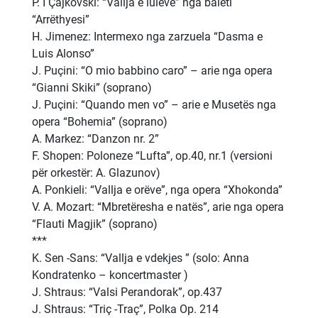
P. I Çajkovski: “Vallja e luleve” nga baleti
“Arrëthyesi”
H. Jimenez: Intermexo nga zarzuela “Dasma e
Luis Alonso”
J. Puçini: “O mio babbino caro” – arie nga opera
“Gianni Skiki” (soprano)
J. Puçini: “Quando men vo” – arie e Musetës nga
opera “Bohemia” (soprano)
A. Markez: “Danzon nr. 2”
F. Shopen: Poloneze “Lufta”, op.40, nr.1 (versioni
për orkestër: A. Glazunov)
A. Ponkieli: “Vallja e orëve”, nga opera “Xhokonda”
V. A. Mozart: “Mbretëresha e natës”, arie nga opera
“Flauti Magjik” (soprano)
***
K. Sen -Sans: “Vallja e vdekjes ” (solo: Anna
Kondratenko – koncertmaster )
J. Shtraus: “Valsi Perandorak”, op.437
J. Shtraus: “Triç -Traç”, Polka Op. 214