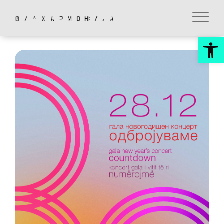
Skip
to
content
Op