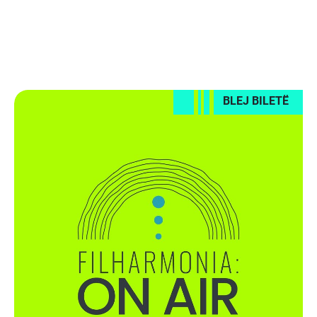
BLEJ BILETË