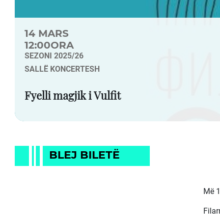
14 MARS
12:00ORA
SEZONI 2025/26
SALLË KONCERTESH
Fyelli magjik i Vulfit
BLEJ BILETË
Më 1
Fila