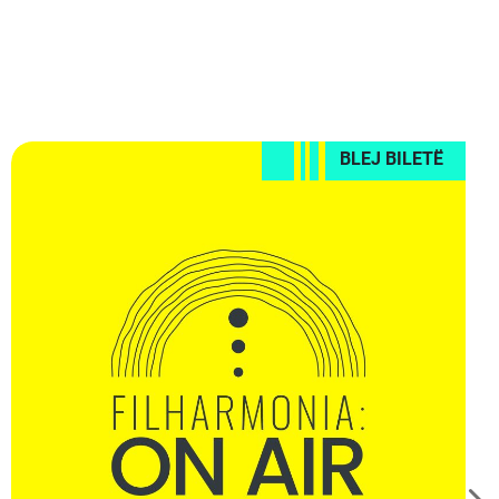
BLEJ BILETË