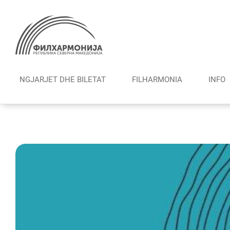
Skip
to
content
NGJARJET DHE BILETAT
FILHARMONIА
INFO