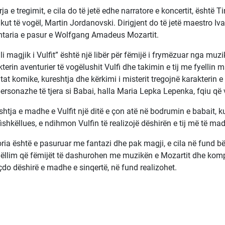
ja e tregimit, e cila do të jetë edhe narratore e koncertit, është T
kut të vogël, Martin Jordanovski. Dirigjent do të jetë maestro Iv
imtaria e pasur e Wolfgang Amadeus Mozartit.
li magjik i Vulfit” është një libër për fëmijë i frymëzuar nga muz
terin aventurier të vogëlushit Vulfi dhe takimin e tij me fyellin mag
tat komike, kureshtja dhe kërkimi i misterit tregojnë karakterin e
ersonazhe të tjera si Babai, halla Maria Lepka Lepenka, fqiu që v
shtja e madhe e Vulfit një ditë e çon atë në bodrumin e babait, 
 fishkëllues, e ndihmon Vulfin të realizojë dëshirën e tij më të 
oria është e pasuruar me fantazi dhe pak magji, e cila në fund bë
ëllim që fëmijët të dashurohen me muzikën e Mozartit dhe komp
çdo dëshirë e madhe e sinqertë, në fund realizohet.