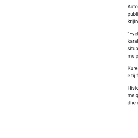
Autor
publi
krij
“Fyel
karak
situa
me p
Kure
e tij
Hist
me q
dhe 