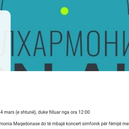
4 mars (e shtunë), duke filluar nga ora 12:00
rmonia Maqedonase do të mbajë koncert simfonik për fëmijë me prem