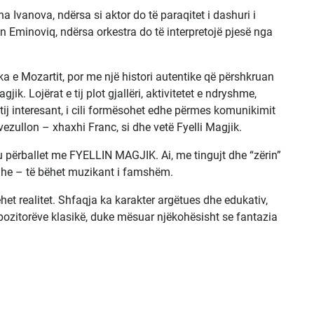
ina Ivanova, ndërsa si aktor do të paraqitet i dashuri i
an Eminoviq, ndërsa orkestra do të interpretojë pjesë nga
ika e Mozartit, por me një histori autentike që përshkruan
jik. Lojërat e tij plot gjallëri, aktivitetet e ndryshme,
 tij interesant, i cili formësohet edhe përmes komunikimit
ezullon – xhaxhi Franc, si dhe vetë Fyelli Magjik.
ku përballet me FYELLIN MAGJIK. Ai, me tingujt dhe “zërin”
madhe – të bëhet muzikant i famshëm.
het realitet. Shfaqja ka karakter argëtues dhe edukativ,
ozitorëve klasikë, duke mësuar njëkohësisht se fantazia