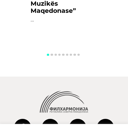
Muzikës
Maqedonase”
...