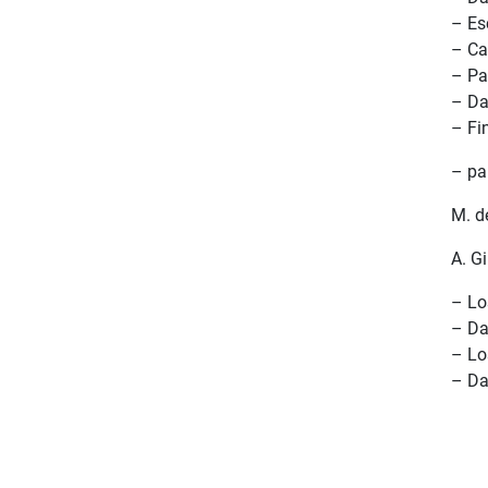
– Es
– Ca
– P
– Da
– Fi
– pa
М. d
А. Gi
– Lo
– Da
– Lo
– Da