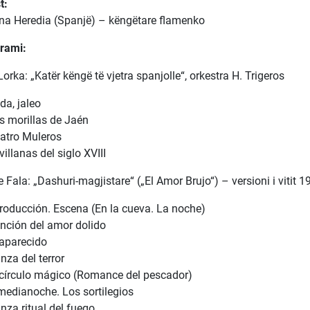
t:
na Heredia (Spanjë) – këngëtare flamenko
rami:
Lorka: „Katër këngë të vjetra spanjolle“, orkestra H. Trigeros
da, jaleo
s morillas de Jaén
atro Muleros
illanas del siglo XVIII
 Fala: „Dashuri-magjistare“ („El Amor Brujo“) – versioni i vitit 1
troducción. Escena (En la cueva. La noche)
nción del amor dolido
 aparecido
nza del terror
 círculo mágico (Romance del pescador)
medianoche. Los sortilegios
nza ritual del fuego