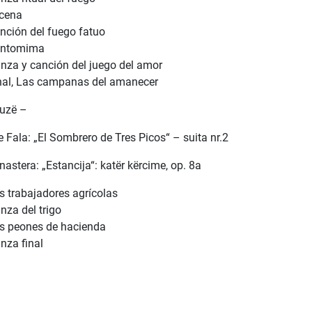
cena
nción del fuego fatuo
antomima
nza y canción del juego del amor
nal, Las campanas del amanecer
uzë –
e Fala: „El Sombrero de Tres Picos“ – suita nr.2
nastera: „Estancija“: katër kërcime, op. 8а
s trabajadores agrícolas
nza del trigo
s peones de hacienda
nza final