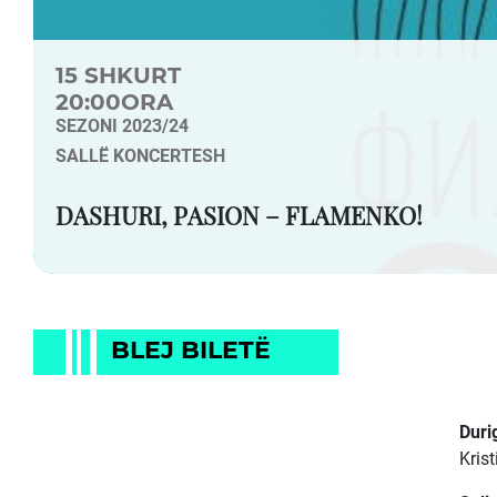
15 SHKURT
20:00ORA
SEZONI 2023/24
SALLË KONCERTESH
DASHURI, PASION – FLAMENKO!
BLEJ BILETË
Duri
Kris