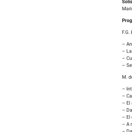
Solis
Mari
Prog
F.G. 
– An
– La
– Cu
– Sev
М. de
– In
– Ca
– El
– Da
– El
– A 
– Da