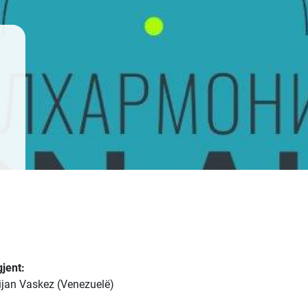
gjent:
tijan Vaskez (Venezuelë)