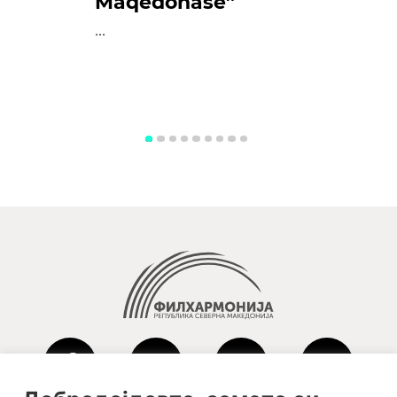
Maqedonase”
...