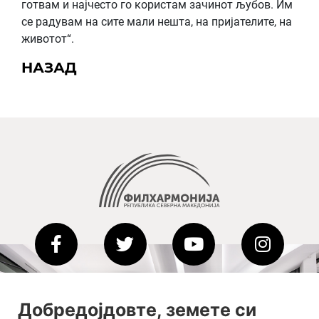
готвам и најчесто го користам зачинот љубов. Им
се радувам на сите мали нешта, на пријателите, на
животот“.
НАЗАД
2020-09-01_argument!
Добредојдовте, земете си