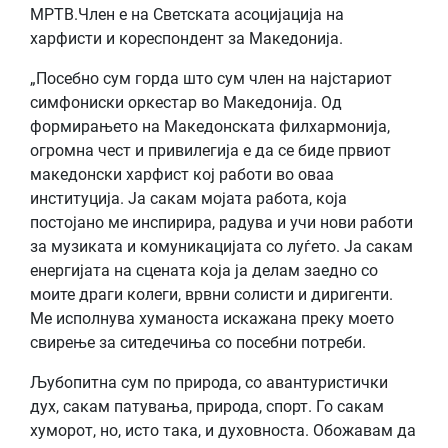
МРТВ.Член е на Светската асоцијација на
харфисти и кореспондент за Македонија.
„Посебно сум горда што сум член на најстариот
симфониски оркестар во Македонија. Од
формирањето на Македонската филхармонија,
огромна чест и привилегија е да се биде првиот
македонски харфист кој работи во оваа
институција. Ја сакам мојата работа, која
постојано ме инспирира, радува и учи нови работи
за музиката и комуникацијата со луѓето. Ја сакам
енергијата на сцената која ја делам заедно со
моите драги колеги, врвни солисти и диригенти.
Ме исполнува хуманоста искажана преку моето
свирење за ситедечиња со посебни потреби.
Љубопитна сум по природа, со авантуристички
дух, сакам патувања, природа, спорт. Го сакам
хуморот, но, исто така, и духовноста. Обожавам да