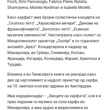
Finch, Sirin Pancaroglu, Fabrice Pierre, Natalia
Shamayeva, Mariele Nordman и Isabelle Moretti.
Како харфист има бројни солистички концерти на
„Скопско лето“, „Хераклејски вечери“, „Денови на
франкофонијата“, „Битолско лето“, „Есенски
музички свечености“. Настапувала како солист со
Мандолинскиот оркестар „Скопје“ и со гудачкиот
ансамбл „Арко“. Концертирала и надвор од
Македонија, во Србија, Словенија, Косово,
Франција, Унгарија, Холандија, Израел, Хрватска и
Турција.
Влезена е во Гинисовата книга на рекорди како
дел од најголемиот и најдолг оркестар од харфи,
на 10. светски конгрес одржан во Амстердам.
Има издаденоцеде – „Звуците на харфата“, кое е и
прво издание со музика за соло-харфа во
Македонија, а има аудио и видеоснимки за