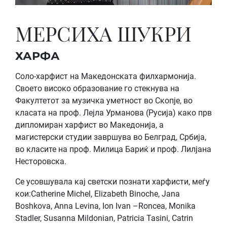
МЕРСИХА ШУКРИ
ХАРФА
Соло-харфист на Македонската филхармонија.
Своето високо образование го стекнува на
Факултетот за музичка уметност во Скопје, во
класата на проф. Лејла Урманова (Русија) како прв
дипломиран харфист во Македонија, а
магистерски студии завршува во Белград, Србија,
во класите на проф. Милица Бариќ и проф. Лилјана
Несторовска.
Се усовшувала кај светски познати харфисти, меѓу
кои:Catherine Michel, Elizabeth Binoche, Jana
Boshkova, Anna Levina, Ion Ivan –Roncea, Monika
Stadler, Susanna Mildonian, Patricia Tasini, Catrin