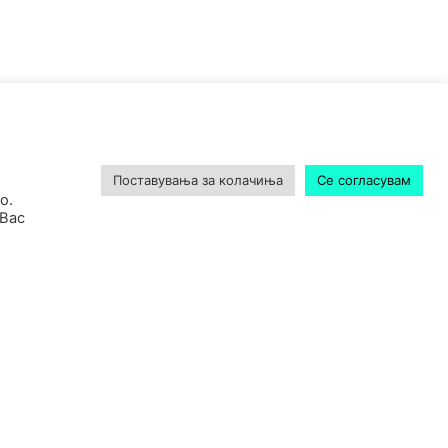
Поставувања за колачиња
Се согласувам
о.
 Вас