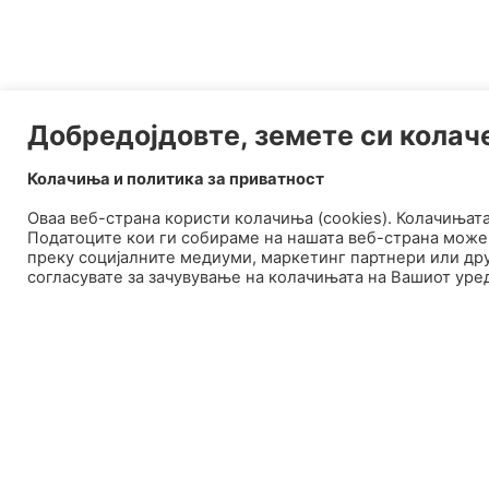
Добредојдовте, земете си колач
Колачиња и политика за приватност
Оваа веб-странa користи колачиња (cookies). Колачињат
Податоците кои ги собираме на нашата веб-страна може 
преку социјалните медиуми, маркетинг партнери или дру
согласувате за зачувување на колачињата на Вашиот уре