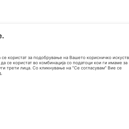
е.
а се користат за подобрување на Вашето корисничко искуств
да се користат во комбинација со податоци кои ги имаме за
ги трети лица. Со кликнување на "Се согласувам" Вие се
д.