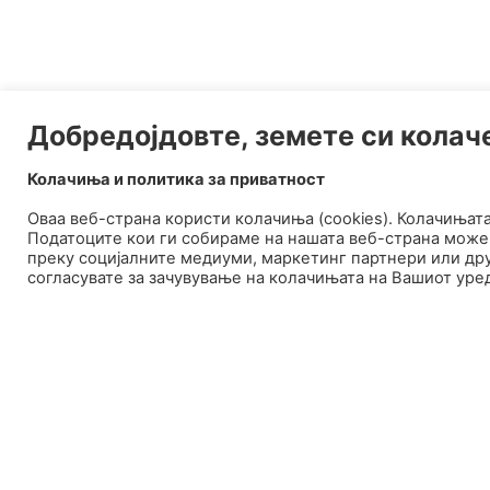
Добредојдовте, земете си колач
Колачиња и политика за приватност
Оваа веб-странa користи колачиња (cookies). Колачињат
Податоците кои ги собираме на нашата веб-страна може 
преку социјалните медиуми, маркетинг партнери или дру
согласувате за зачувување на колачињата на Вашиот уре