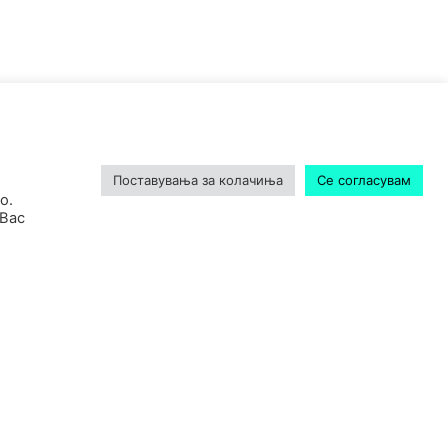
Поставувања за колачиња
Се согласувам
о.
 Вас