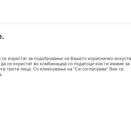
е.
а се користат за подобрување на Вашето корисничко искуств
да се користат во комбинација со податоци кои ги имаме за
ги трети лица. Со кликнување на "Се согласувам" Вие се
д.