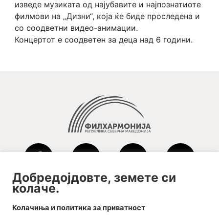
изведе музиката од најубавите и најпознатиоте
филмови на „Дизни“, која ќе биде проследена и
со соодветни видео-анимации.
Концертот е соодветен за деца над 6 години.
Добредојдовте, земете си
колаче.
2020-09-01_argument!
Колачиња и политика за приватност
Filharmonija