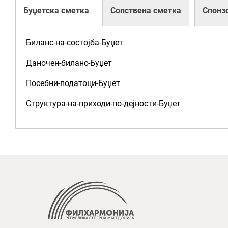
Буџетска сметка
Сопствена сметка
Спонз
Биланс-на-состојба-Буџет
Даночен-биланс-Буџет
Посебни-податоци-Буџет
Структура-на-приходи-по-дејности-Буџет