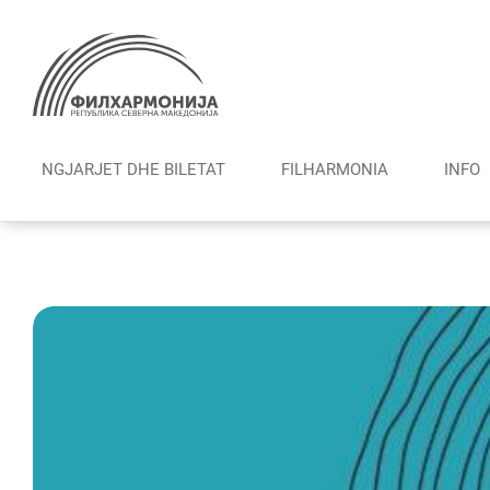
Skip
to
content
NGJARJET DHE BILETAT
FILHARMONIА
INFO