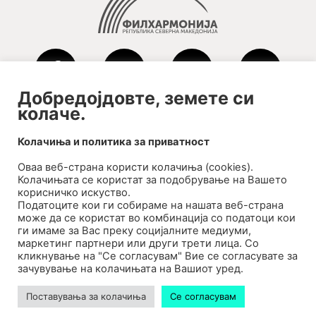
Добредојдовте, земете си
колаче.
2020-09-01_argument!
Колачиња и политика за приватност
Filharmonija
Оваа веб-странa користи колачиња (cookies).
00:00
Колачињата се користат за подобрување на Вашето
корисничко искуство.
Податоците кои ги собираме на нашата веб-страна
може да се користат во комбинација со податоци кои
ги имаме за Вас преку социјалните медиуми,
маркетинг партнери или други трети лица. Со
кликнување на "Се согласувам" Вие се согласувате за
зачувување на колачињата на Вашиот уред.
Поставувања за колачиња
Се согласувам