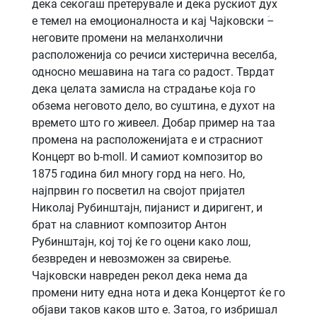
дека секогаш претерувале и дека рускиот дух
е темел на емоционалноста и кај Чајковски ؘ–
неговите промени на меланхолични
расположенија со речиси хистерична веселба,
односно мешавина на тага со радост. Тврдат
дека целата замисла на страдање која го
обзема неговото дело, во суштина, е духот на
времето што го живеел. Добар пример на таа
промена на расположенијата е и страсниот
Концерт во b-moll. И самиот композитор во
1875 година бил многу горд на него. Но,
најпрвин го посветил на својот пријател
Николај Рубинштајн, пијанист и диригент, и
брат на славниот композитор Антон
Рубинштајн, кој тој ќе го оцени како лош,
безвреден и невозможен за свирење.
Чајковски навреден рекол дека нема да
промени ниту една нота и дека Концертот ќе го
објави таков каков што е. Затоа, го избришал