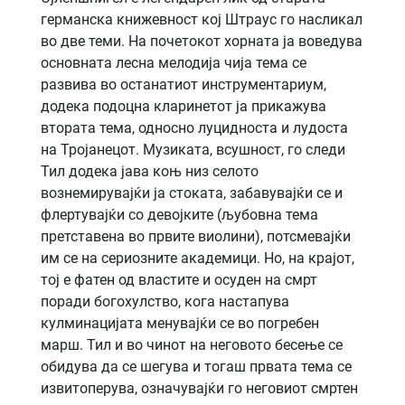
германска книжевност кој Штраус го насликал
во две теми. На почетокот хорната ја воведува
основната лесна мелодија чија тема се
развива во останатиот инструментариум,
додека подоцна кларинетот ја прикажува
втората тема, односно луцидноста и лудоста
на Тројанецот. Музиката, всушност, го следи
Тил додека јава коњ низ селото
вознемирувајќи ја стоката, забавувајќи се и
флертувајќи со девојките (љубовна тема
претставена во првите виолини), потсмевајќи
им се на сериозните академици. Но, на крајот,
тој е фатен од властите и осуден на смрт
поради богохулство, кога настапува
кулминацијата менувајќи се во погребен
марш. Тил и во чинот на неговото бесење се
обидува да се шегува и тогаш првата тема се
извитоперува, означувајќи го неговиот смртен