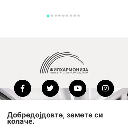
2020-09-01_argument!
Добредојдовте, земете си
Filharmonija
колаче.