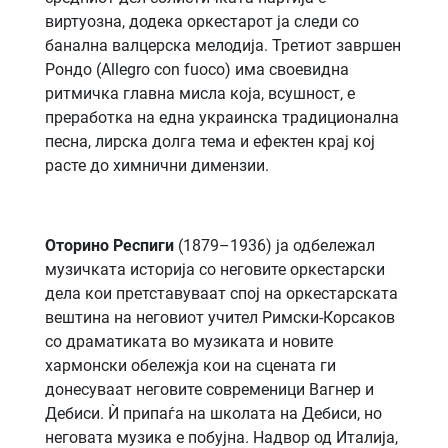
виртуозна, додека оркестарот ја следи со
банална валцерска мелодија. Третиот завршен
Рондо (Allegro con fuoco) има своевидна
ритмичка главна мисла која, всушност, е
преработка на една украинска традиционална
песна, лирска долга тема и ефектен крај кој
расте до химнични димензии.
Оторино Респиги
(1879–1936) ја одбележал
музичката историја со неговите оркестарски
дела кои претставуваат спој на оркестарската
вештина на неговиот учител Римски-Корсаков
со драматиката во музиката и новите
хармонски обележја кои на сцената ги
донесуваат неговите современици Вагнер и
Дебиси. Ѝ припаѓа на школата на Дебиси, но
неговата музика е побујна. Надвор од Италија,