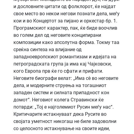
и дословните цитати од фолклорот, ќе најдат
свое место во некои негови познати дела, меѓу
кои и во Концертот за пијано и оркестар бр. 1.
Програмскиот карактер, пак, ќе биде воочлив
во голем дел од неговите конципирани
композиции како апсолутна форма. Токму таа
среќна синтеза на влијание од
западноевропскиот романтизам и идејата на
петроградската група ја има кај Чајковски,
кого Европа прв ќе го сфати и прифати.
Неговите биографи велат: „Има сè во неговите
дела, и модерните струења на тогашниот
западен систем и силната припадност кон
домот“. Неговиот колега Стравински ќе
потврди: „Тој е најголемиот Русин меѓу нас“.
Критичарите истакнуваат дека Русите во
својата уметност никогаш не биле задоволни
со целосното истакнување на своите идеи,