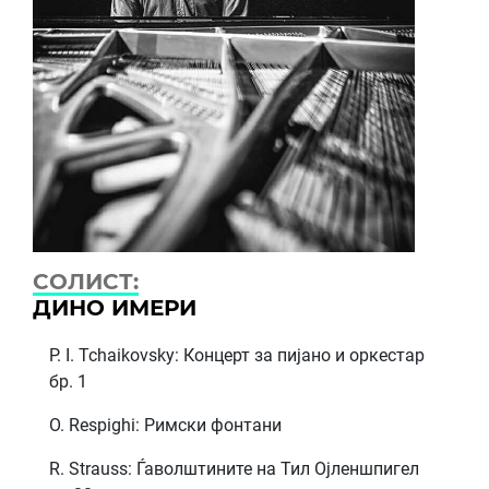
СОЛИСТ:
ДИНО ИМЕРИ
P. I. Tchaikovsky: Концерт за пијано и оркестар
бр. 1
O. Respighi: Римски фонтани
R. Strauss: Ѓаволштините на Тил Ојленшпигел