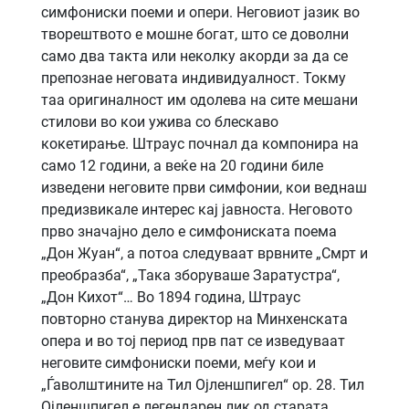
симфониски поеми и опери. Неговиот јазик во
творештвото е мошне богат, што се доволни
само два такта или неколку акорди за да се
препознае неговата индивидуалност. Токму
таа оригиналност им одолева на сите мешани
стилови во кои ужива со блескаво
кокетирање. Штраус почнал да компонира на
само 12 години, а веќе на 20 години биле
изведени неговите први симфонии, кои веднаш
предизвикале интерес кај јавноста. Неговото
прво значајно дело е симфониската поема
„Дон Жуан“, а потоа следуваат врвните „Смрт и
преобразба“, „Така зборуваше Заратустра“,
„Дон Кихот“… Во 1894 година, Штраус
повторно станува директор на Минхенската
опера и во тој период прв пат се изведуваат
неговите симфониски поеми, меѓу кои и
„Ѓаволштините на Тил Ојленшпигел“ op. 28. Тил
Ојленшпигел е легендарен лик од старата