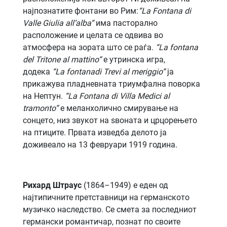
најпознатите фонтани во Рим:
“
La Fontana di
Valle Giulia all’alba
“
има пасторално
расположение и целата се одвива во
атмосфера на зората што се раѓа.
“
La fontana
del Tritone al mattino
“
е утринска игра,
додека
“
La fontanadi Trevi al meriggio
“
ја
прикажува пладневната триумфална поворка
на Нептун.
“
La Fontana di Villa Medici al
tramonto
“
е меланхолично смирување на
сонцето, низ звукот на ѕвоната и црцорењето
на птиците. Првата изведба делото ја
доживеало на 13 февруари 1919 година.
Рихард Штраус
(1864–1949) е еден од
најтипичните претставници на германското
музичко наследство. Се смета за последниот
германски романтичар, познат по своите