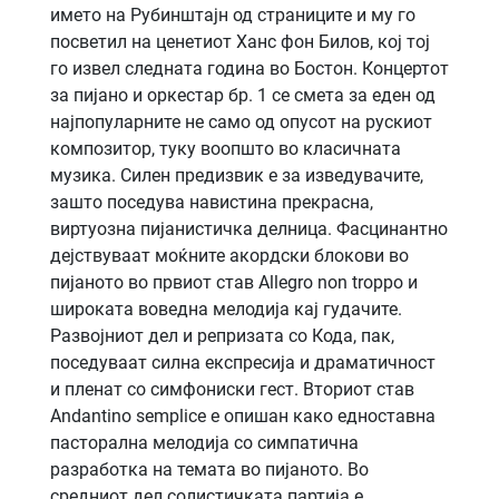
името на Рубинштајн од страниците и му го
посветил на ценетиот Ханс фон Билов, кој тој
го извел следната година во Бостон. Концертот
за пијано и оркестар бр. 1 се смета за еден од
најпопуларните не само од опусот на рускиот
композитор, туку воопшто во класичната
музика. Силен предизвик е за изведувачите,
зашто поседува навистина прекрасна,
виртуозна пијанистичка делница. Фасцинантно
дејствуваат моќните акордски блокови во
пијаното во првиот став Allegro non troppo и
широката воведна мелодија кај гудачите.
Развојниот дел и репризата со Кода, пак,
поседуваат силна експресија и драматичност
и пленат со симфониски гест. Вториот став
Andantino semplice е опишан како едноставна
пасторална мелодија со симпатична
разработка на темата во пијаното. Во
средниот дел солистичката партија е