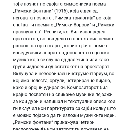
тој е познат по својата симфониска поема
„Римски фонтани“ (1916), која е дел од
неговата позната „Римска трилогија“ во која
спаѓаат и поемите „Римски борови“ и „Римски
празнувања“. Респиги, кој бил извонреден
оркестатор, во ова дело го претставил целиот
раскош на оркестарот, користејќи огромен
изведувачки апарат надополнет со сценска
музика која се слуша од далечина или како
групи издвоени од остатокот на оркестарот.
Вклучува и невообичаен инструментариум, во
кој има челеста, оргули, четирирачно пијано,
како и бројни удиралки. Композиторот бил
крајно посветен на сликање музички пејзажи
за кои дури и напишал и текстуални описи кои
ги вклучил кон партитурата сакајќи колку што
е можно појасно да ги изложи музичките идеи.
„Римски фонтани“ прикажува четири
расположенија кои авторот ги доживеал на