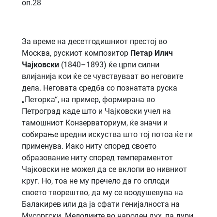
oп.28
За време на десетгодишниот престој во
Москва, рускиот композитор
Петар Илич
Чајковски
(1840–1893) ќе црпи силни
влијанија кои ќе се чувствуваат во неговите
дела. Неговата средба со познатата руска
„Петорка“, на пример, формирана во
Петроград каде што и Чајковски учел на
тамошниот Конзерваториум, ќе значи и
собирање вредни искуства што тој потоа ќе ги
применува. Иако ниту според своето
образование ниту според темпераментот
Чајковски не можел да се вклопи во нивниот
круг. Но, тоа не му пречело да го оплоди
своето творештво, да му се воодушевува на
Балакирев или да ја сфати генијалноста на
Мусоргски. Мелодиите во народен дух, па дури