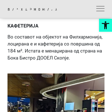
Skip
to
content
Op
КАФЕТЕРИЈА
Во составот на објектот на Филхармонија,
лоцирана е и кафетерија со површина од
184 м². Истата е менаџирана од страна на
Бока Бистро ДООЕЛ Скопје.