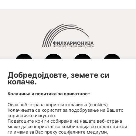
Добредојдовте, земете си
колаче.
2020-09-01_argument!
Колачиња и политика за приватност
Filharmonija
Оваа веб-странa користи колачиња (cookies).
00:00
Колачињата се користат за подобрување на Вашето
корисничко искуство.
Податоците кои ги собираме на нашата веб-страна
може да се користат во комбинација со податоци кои
ги имаме за Вас преку социјалните медиуми,