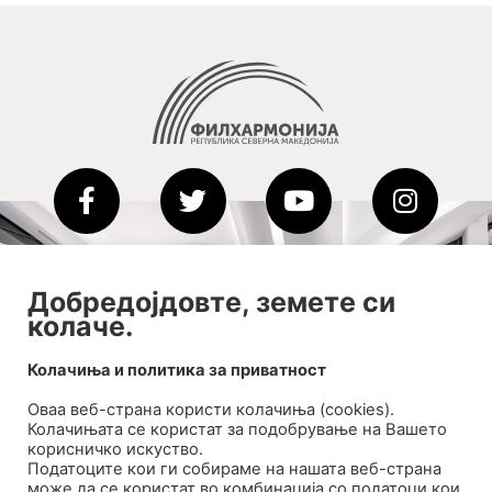
2020-09-01_argument!
Добредојдовте, земете си
колаче.
Filharmonija
00:00
Колачиња и политика за приватност
Оваа веб-странa користи колачиња (cookies).
Колачињата се користат за подобрување на Вашето
корисничко искуство.
Податоците кои ги собираме на нашата веб-страна
може да се користат во комбинација со податоци кои