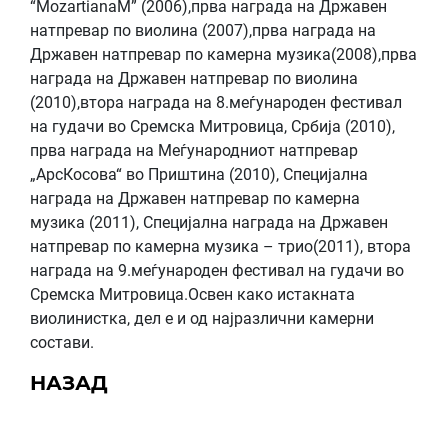
“МоzartianaM” (2006),прва награда на Државен
натпревар по виолина (2007),прва награда на
Државен натпревар по камерна музика(2008),прва
награда на Државен натпревар по виолина
(2010),втора награда на 8.меѓународен фестивал
на гудачи во Сремска Митровица, Србија (2010),
прва награда на Меѓународниот натпревар
„АрсКосова“ во Приштина (2010), Специјална
награда на Државен натпревар по камерна
музика (2011), Специјална награда на Државен
натпревар по камерна музика – трио(2011), втора
награда на 9.меѓународен фестивал на гудачи во
Сремска Митровица.Освен како истакната
виолинистка, дел е и од најразлични камерни
состави.
НАЗАД