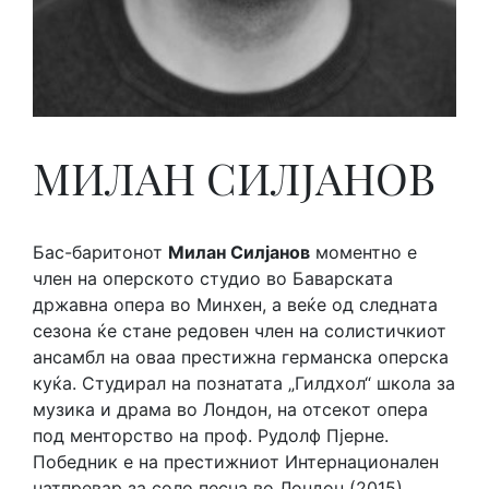
МИЛАН СИЛЈАНОВ
Бас-баритонот
Милан Силјанов
моментно е
член на оперското студио во Баварската
државна опера во Минхен, а веќе од следната
сезона ќе стане редовен член на солистичкиот
ансамбл на оваа престижна германска оперска
куќа. Студирал на познатата „Гилдхол“ школа за
музика и драма во Лондон, на отсекот опера
под менторство на проф. Рудолф Пјерне.
Победник е на престижниот Интернационален
натпревар за соло песна во Лондон (2015)