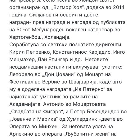
организиран од „Вигмор Хол“, додека во 2014
година, Силјанов ги освоил и двете
награди- прва награда и награда од публиката
на 50-от Меѓународен вокален натпревар во
Хертогенбош, Холандија.
Соработува со светски познатите диригенти
Кирил Петренко, Константинос Карјадис, Инго
Мецмахер, Дан Етингер и др. Неговите
неодамнешни настапи ги вклучуваат улогите:
Лепорело во „Дон Џовани“ од Моцарт на
Фестивал во Вербие во Швајцарија, каде што
му е доделена наградата „Ив Патерно“ за
најистакнат уметник во рамките на
Академијата, Антонио во Моцартовата
„Свадбата на Фигаро“, и Петер Бесендиндер во
„Јованче и Марика“ од Хумпердинк –двете во
Операта во Минхен. За неговата улога на
Арлекино во операта „Љубопитни жени“ на