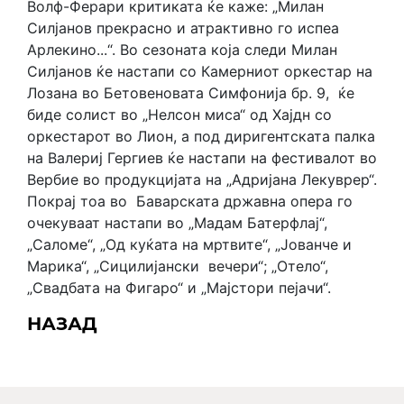
Волф-Ферари критиката ќе каже: „Милан
Силјанов прекрасно и атрактивно го испеа
Арлекино...“. Во сезоната која следи Милан
Силјанов ќе настапи со Камерниот оркестар на
Лозана во Бетовеновата Симфонија бр. 9, ќе
биде солист во „Нелсон миса“ од Хајдн со
оркестарот во Лион, а под диригентската палка
на Валериј Гергиев ќе настапи на фестивалот во
Вербие во продукцијата на „Адријана Лекуврер“.
Покрај тоа во Баварската државна опера го
очекуваат настапи во „Мадам Батерфлај“,
„Саломе“, „Од куќата на мртвите“, „Јованче и
Марика“, „Сицилијански вечери“; „Отело“,
„Свадбата на Фигаро“ и „Мајстори пејачи“.
НАЗАД