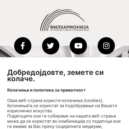
2020-09-01_argument!
Добредојдовте, земете си
колаче.
Filharmonija
00:00
Колачиња и политика за приватност
Оваа веб-странa користи колачиња (cookies).
Колачињата се користат за подобрување на Вашето
корисничко искуство.
Податоците кои ги собираме на нашата веб-страна
може да се користат во комбинација со податоци кои
ги имаме за Вас преку социјалните медиуми,