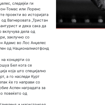
елес, следејќи ги
сон-Томас или Лоренс
те проекти во историјата
 од Вагнеровата „Тристан
вантурист и дека сака да
р вклучува дела од
ри, заклучно со
он Адамс во Лос Анџелес
елен од Националниотфонд
 на концерти со
ошуа Бел кога се
ија која што специјално
рт, а го наследи Курт
пак ќе го направи со
обие Аспен наградата за
со повеќето од
Кливленд и магистрирал