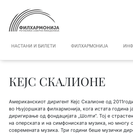
Skip
to
content
НАСТАНИ И БИЛЕТИ
ФИЛХАРМОНИЈА
ИНФ
КЕЈС СКАЛИОНЕ
Американскиот диригент Кејс Скалионе од 2011годи
во Њујоршката филхармонија, кога истата година ј
диригирање од фондацијата „Шолти“. Тој е страсте
на оперската и на симфониската музика, но многу с
современата музика. Три години беше музички дир