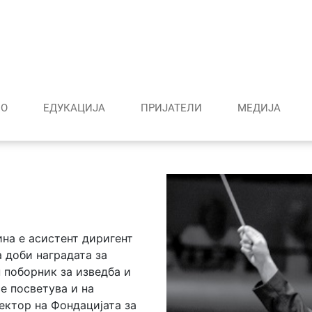
О
ЕДУКАЦИЈА
ПРИЈАТЕЛИ
МЕДИJА
на е асистент диригент
а доби наградата за
н поборник за изведба и
е посветува и на
ектор на Фондацијата за