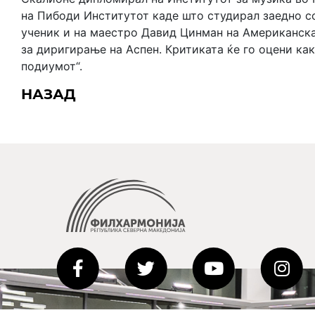
на Пибоди Институтот каде што студирал заедно со
ученик и на маестро Давид Цинман на Американска
за диригирање на Аспен. Критиката ќе го оцени ка
подиумот“.
НАЗАД