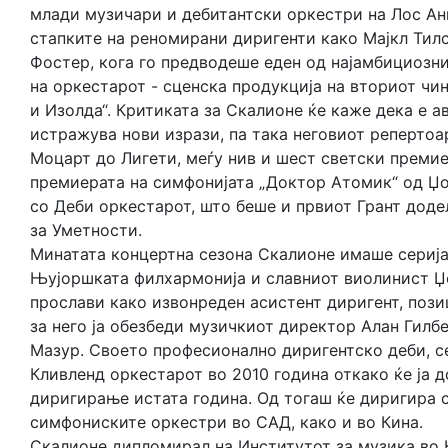
млади музичари и дебитантски оркестри на Лос Анџ
стапките на реномирани диригенти како Мајкл Тил
Фостер, кога го предводеше еден од најамбициозни
на оркестарот - сценска продукција на вториот чин
и Изолда“. Критиката за Скалионе ќе каже дека е а
истражува нови изрази, па така неговиот репертоа
Моцарт до Лигети, меѓу нив и шест светски премие
премиерата на симфонијата „Доктор Атомик“ од Џ
со Деби оркестарот, што беше и првиот Грант дод
за Уметности.
Минатата концертна сезона Скалионе имаше серија
Њујоршката филхармонија и славниот виолинист Џ
прослави како извонреден асистент диригент, позиц
за него ја обезбеди музичкиот директор Алан Гилбе
Мазур. Своето професионално диригентско деби, се
Кливленд оркестарот во 2010 година откако ќе ја д
диригирање истата година. Од тогаш ќе диригира 
симфониските оркестри во САД, како и во Кина.
Скалионе дипломирал на Институтот за музика во 