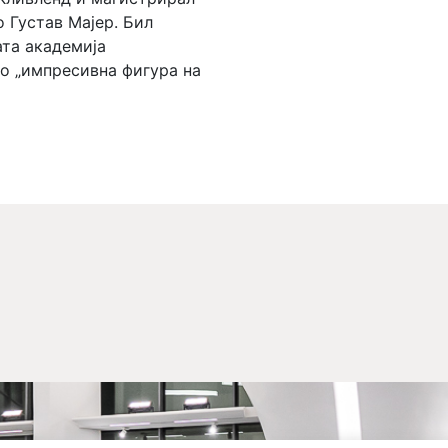
 Густав Мајер. Бил
та академија
ко „импресивна фигура на