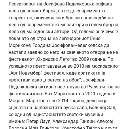
Репертоарот на Јосифова-Неделковска опфаќа
дела од раниот барок, па се до современото
творештво, вклучувајќи и бројни праизведби на
дела од современите композитори и голем број на
дела од македонски автори. Од големо значење е
поканата од страна на легендарниот Енио
Мориконе, Гордана Јосифова-Неделковска да
настапи заедно со него на свеченото отворање на
фестивалот „Охридско Лето“ во 2009 година. По
успешното претставување во 2010 на московскиот
„Арт Новембер“ фестивал, каде критиката ја
претстави како „поетеса на обоа“, Јосифова-
Неделковска активно настапува во Русија и тоа на
фестивали како Бах Маратонот во 2011 година и
Моцарт Маратонот во 2014 година, делејќи ја
сцената на најпознатата руска сала, Бољшој Зал,
со едни од најистакнатите светски музички
имиња: Петер Лаул, Александар Гиндин, Алексеј
Володин, Илја Гринголц, Кристофер Тејлор и други.