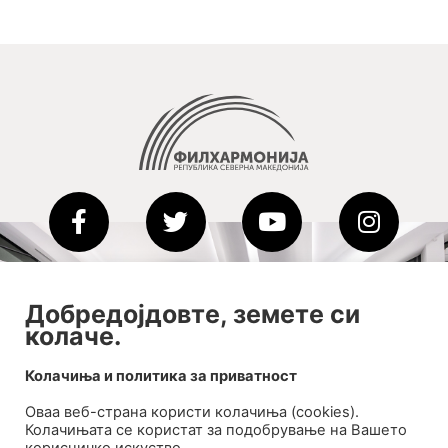
2020-09-01_argument!
Добредојдовте, земете си
колаче.
Filharmonija
00:00
Колачиња и политика за приватност
Оваа веб-странa користи колачиња (cookies).
Колачињата се користат за подобрување на Вашето