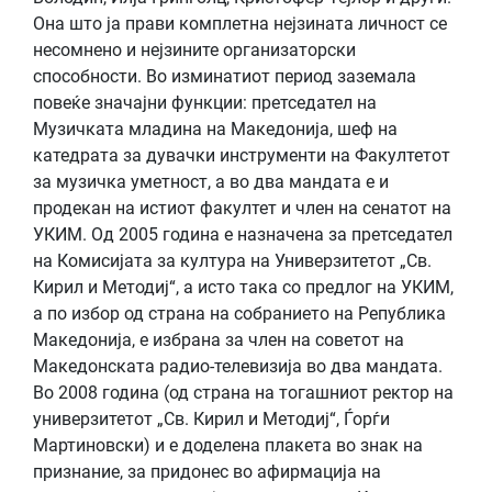
Она што ја прави комплетна нејзината личност се
несомнено и нејзините организаторски
способности. Во изминатиот период заземала
повеќе значајни функции: претседател на
Музичката младина на Македонија, шеф на
катедрата за дувачки инструменти на Факултетот
за музичка уметност, а во два мандата е и
продекан на истиот факултет и член на сенатот на
УКИМ. Од 2005 година е назначена за претседател
на Комисијата за култура на Универзитетот „Св.
Кирил и Методиј“, а исто така со предлог на УКИМ,
а по избор од страна на собранието на Република
Македонија, е избрана за член на советот на
Македонската радио-телевизија во два мандата.
Во 2008 година (од страна на тогашниот ректор на
универзитетот „Св. Кирил и Методиј“, Ѓорѓи
Мартиновски) и е доделена плакета во знак на
признание, за придонес во афирмација на