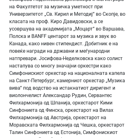
на Факултетот за музичка уметност при
Универзитетот „Св. Кирил и Методиј“ во Скопје, во
класата на проф. Киро Давидовски, а се
усовршува на академијата „Моцарт“ во Варшава,
Полска и BANFF центарот за музика и звук во
Канада, како нивен стипендист. Добитник е на
повеќе награди на државни и меѓународни
натпревари. Јосифова-Неделковска како солист
настапува со многу значајни оркестри како
Симфонискиот оркестар на националната капела
на Санкт-Петербург, камерниот оркестар „Музика
вива“ под водство на истакнатиот диригент и
виолончелист Александар Рудин, Сервантес
Филхармонија од Шпанија, oркестарот Кими
Синфониета од Финска, оркестарот на Вилах
Филхармонија од Австрија, оркестарот на
Моравската Филхармонија од Чешка, оркестарот
Талин Синфониета од Естонија, Симфонискиот