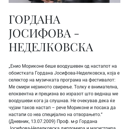
ГОРДАНА
ЈОСИФОВА -
НЕДЕЛКОВСКА
„Енио Мориконе беше воодушевен од настапот на
обоистката Гордана Јосифова-Неделковска, која е
селектор на музичката програма на фестивалот:
Ме смири нејзиното свирење. Толку е внимателна,
елоквентна и прецизна во изразот што веднаш ме
воодушеви кога ја слушнав. Не очекував дека ќе
чујам таков настап – рече Мориконе и посака да
настапи со неа специјално на отворањето.“
(Дневник, 13.07.2009) Проф. м-р Гордана
Јосифова-Неделковска дипломира и магистрира