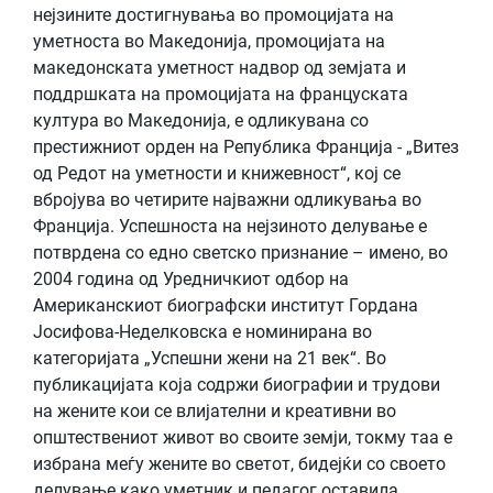
нејзините достигнувања во промоцијата на
уметноста во Македонија, промоцијата на
македонската уметност надвор од земјата и
поддршката на промоцијата на француската
култура во Македонија, е одликувана со
престижниот орден на Република Франција - „Витез
од Редот на уметности и книжевност“, кој се
вбројува во четирите најважни одликувања во
Франција. Успешноста на нејзиното делување е
потврдена со едно светско признание – имено, во
2004 година од Уредничкиот одбор на
Американскиот биографски институт Гордана
Јосифова-Неделковска е номинирана во
категоријата „Успешни жени на 21 век“. Во
публикацијата која содржи биографии и трудови
на жените кои се влијателни и креативни во
општествениот живот во своите земји, токму таа е
избрана меѓу жените во светот, бидејќи со своето
делување како уметник и педагог оставила