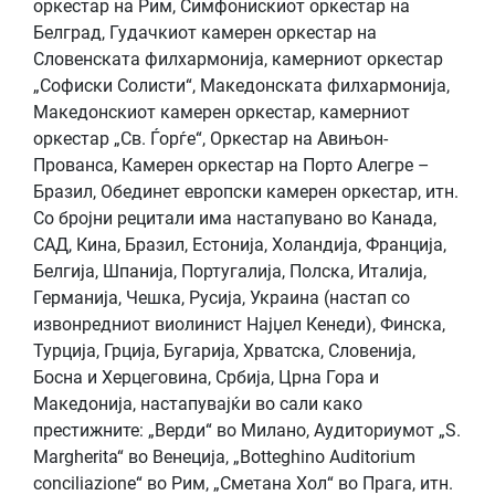
оркестар на Рим, Симфонискиот оркестар на
Белград, Гудачкиот камерен оркестар на
Словенската филхармонија, камерниот оркестар
„Софиски Солисти“, Македонската филхармонија,
Македонскиот камерен оркестар, камерниот
оркестар „Св. Ѓорѓе“, Оркестар на Авињон-
Прованса, Камерен оркестар на Порто Алегре –
Бразил, Обединет европски камерен оркестар, итн.
Со бројни рецитали има настапувано во Канада,
САД, Кина, Бразил, Естонија, Холандија, Франција,
Белгија, Шпанија, Португалија, Полска, Италија,
Германија, Чешка, Русија, Украина (настап со
извонредниот виолинист Најџел Кенеди), Финска,
Турција, Грција, Бугарија, Хрватска, Словенија,
Босна и Херцеговина, Србија, Црна Гора и
Македонија, настапувајќи во сали како
престижните: „Верди“ во Милано, Аудиториумот „S.
Margherita“ во Венеција, „Botteghino Auditorium
conciliazione“ во Рим, „Сметана Хол“ во Прага, итн.