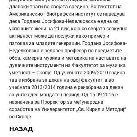
длабоки траги во својата средина. Во текстот на
Американскиот биографски институт се наведува
дека Гордана Јосифова-Неделковска е една од
успешните жени на 21 век, која со својата севкупна
активност може да послужи како пример и
патоказ за младите генерации. Гордана Јосифова-
Неделковска е редовен професор по предметите
обоа, камерна музика и методика на наставата на
дувачките инструменти на Факултетот за музичка
уметност – Скопје. Од учебната 2009/2010 година
таа е избрана за декан на овој факултет, а во
учебната 2013/2014 година е реизбрана за декан
за уште еден мандатен период. Од 15.09.2016 е
назначена за Проректор за меѓународна
соработка на Универзитетот „Св. Кирил и Методиј“
во Скопје.
НАЗАД