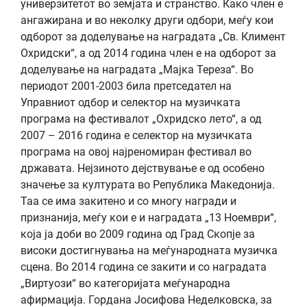
универзитетот во земјата и странство. Како член е
ангажирана и во неколку други одбори, меѓу кои
одборoт за доделување на наградата „Св. Климент
Охридски“, а од 2014 година член е на одборот за
доделување на наградата „Мајка Тереза“. Во
периодот 2001-2003 била претседател на
Управниот одбор и селектор на музичката
програма на фестивалот „Охридско лето“, а од
2007 – 2016 година е селектор на музичката
програма на овој најреномиран фестивал во
државата. Нејзиното дејствување е од особено
значење за културата во Република Македонија.
Таа се има закитено и со многу награди и
признанија, меѓу кои е и наградата „13 Ноември“,
која ја доби во 2009 година од Град Скопје за
високи достигнувања на меѓународната музичка
сцена. Во 2014 година се закити и со наградата
„Виртуози“ во категоријата меѓународна
афирмација. Гордана Јосифова Неделковска, за