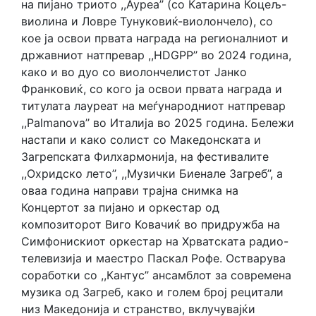
на пијано триото ,,Ауреа’’ (со Катарина Коцељ-
виолина и Ловре Тунуковиќ-виолончело), со
кое ја освои првата награда на регионалниот и
државниот натпревар ,,HDGPP’’ во 2024 година,
како и во дуо со виолончелистот Јанко
Франковиќ, со кого ја освои првата награда и
титулата лауреат на меѓународниот натпревар
,,Palmanova’’ во Италија во 2025 година. Бележи
настапи и како солист со Македонската и
Загрепската Филхармонија, на фестивалите
,,Охридско лето’’, ,,Музички Биенале Загреб’’, а
оваа година направи трајна снимка на
Концертот за пијано и оркестар од
композиторот Виго Ковачиќ во придружба на
Симфонискиот оркестар на Хрватската радио-
телевизија и маестро Паскал Рофе. Остварува
соработки со ,,Кантус’’ ансамблот за современа
музика од Загреб, како и голем број рецитали
низ Македонија и странство, вклучувајќи