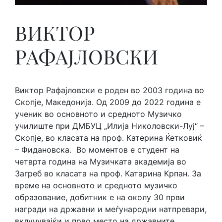
ВИКТОР
РАФАЈЛОВСКИ
Виктор Рафајловски е роден во 2003 година во
Скопје, Македонија. Од 2009 до 2022 година e
ученик во основното и средното Музичко
училиште при ДМБУЦ „Илија Николовски-Луј“ –
Скопјe, во класата на проф. Катерина Ќетковиќ
– Фидановска. Во моментов е студент на
четврта година на Музичката академија во
Загреб во класата на проф. Катарина Крпан. За
време на основното и средното музичко
образование, добитник е на околу 30 први
награди на државни и меѓународни натпревари,
вклучувајќи и прво место на државните