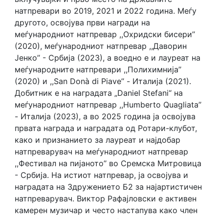
натпревари во 2019, 2021 и 2022 година. Меѓу
другото, освојува први награди на
меѓународниот натпревар ,,Охридски бисери’’
(2020), меѓународниот натпревар ,,Даворин
Јенко’’ - Србија (2023), а воедно е и лауреат на
меѓународните натпревари ,,Полихимнија’’
(2020) и ,,San Donà di Piave’’ - Италија (2021).
Добитник е на наградата „Daniel Stefani“ на
меѓународниот натпревар ,,Humberto Quagliata’’
- Италија (2023), а во 2025 година ја освојува
првата награда и наградата од Ротари-клубот,
како и признанието за лауреат и најдобар
натпреварувач на меѓународниот натпревар
,,Фестивал на пијаното’’ во Сремска Митровица
- Србија. На истиот натпревар, ја освојува и
наградата на Здружението Б2 за најартистичен
натпреварувач. Виктор Рафајловски е активен
камерен музичар и често настапува како член