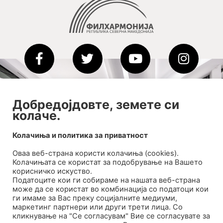
2020-09-01_argument!
Добредојдовте, земете си
колаче.
Filharmonija
00:00
Колачиња и политика за приватност
Оваа веб-странa користи колачиња (cookies).
Колачињата се користат за подобрување на Вашето
корисничко искуство.
Податоците кои ги собираме на нашата веб-страна
може да се користат во комбинација со податоци кои
ги имаме за Вас преку социјалните медиуми,
маркетинг партнери или други трети лица. Со
кликнување на "Се согласувам" Вие се согласувате за