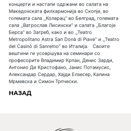
концерти и настапи одржани во салата на
Македонската филхармонија во Скопјe, во
големата сала ,,Коларац’’ во Белград, големата
сала ,,Ватрослав Лисински’’ и салата ,,Благоје
Берса’’ во Загреб, како и во ,,Teatro
Metropolitano Astra San Donà di Piave’’ и ,,Teatro
del Casinò di Sanremo’’ во Италија. Своите
вештини ги усовршува на семинари со
професорите Владимир Крпан, Денис Зарди,
Антонио Ди Кристофано, Јанис Потамусис,
Александар Сердар, Хајди Елзесер, Калина
Мрмевска и Симон Трпчески.
НАЗАД