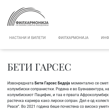
Skip
to
content
НАСТАНИ И БИЛЕТИ
ФИЛХАРМОНИЈА
ИНФ
БЕТИ ГАРСЕС
Извонредната
Бети Гарсес Бедоја
моментално се смета
колумбиски сопранистки. Родена e во Буенавентура, на
колумбискиот Пацифик, и таа е првата Афроколумбијк
растечка кариера како лирски сопран. Дел е од колект
Peace“. Во 2021 година беше почестена со високо умет