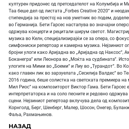
културен придонес од претседателот на Колумбија и М
Таа беше дел од листата „Forbes Creative 2020“ и неод
стипендија за престој на нов уметник во подем, доделен
во Германија. Бети Гарсес настапува во значајни опер
одржува концерти и рецитали ширум светот. Магистри
музика во Келн, специјализирајќи се за опера, со фоку
симфониски репертоар и камерна музика. Нејзиниот о
бројни улоги како Аријадна во „Аријадна од Наксос“, А
Боканегра“ или Леонора во „Моќта на судбината“. Исто
улогите на Мими во „Боеми“ и Лиу во „Турандот“. Во 
како главен лик во зарзуелата „Сесилија Валдес“ во Те
2016 година, беше солистка на светската премиера на
Мил Риос“ на композиторот Виктор Гама. Бети Гарсес 
интерпретаторка и на соло песните и редовно одржува
сцени. Нејзиниот репертоар вклучува дела од компози
Корнголд, Берг, Шенберг, Малер, Шосон, Онегер, Буланже
Фаља, Рахмањинов.
НАЗАД