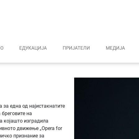
О
ЕДУКАЦИЈА
ПРИЈАТЕЛИ
МЕДИJА
 за една од најистакнатите
 бреговите на
а којашто изградила
ивното движење „Opera for
ничко признание за