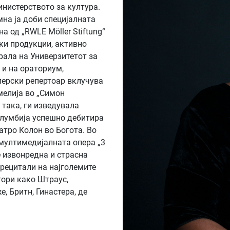
инистерството за култура.
амна ја доби специјалната
а од „RWLE Möller Stiftung“
ски продукции, активно
рала на Универзитетот за
с и на ораториум,
перски репертоар вклучува
мелија во „Симон
 така, ги изведувала
Колумбија успешно дебитира
атро Колон во Богота. Во
 мултимедијалната опера „3
е извонредна и страсна
 рецитали на најголемите
тори како Штраус,
, Бритн, Гинастера, де