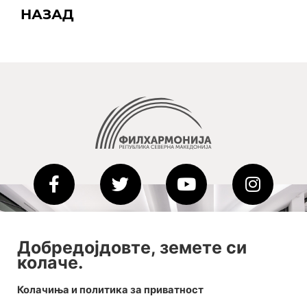
НАЗАД
2020-09-01_argument!
Добредојдовте, земете си
Filharmonija
колаче.
00:00
Колачиња и политика за приватност