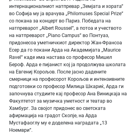
интернационалниот натпревар „Земјата и хората“
во Софија му ја врачува „Philomuses Special Prize“
со покана за концерт во Париз. Победата на
натпреварот „Albert Roussel“, а потоа и учеството
на натпреварот „Piano Campus“ во Понтуаз,
придонесоа уметничкиот директор Жан-Франсоа
Есер да го покани Арда на Академијата „Maurice
Ravel“ каде има настава со професор Мишел
Бероф. Арда е пијанист кој ја продолжува школата
на Евгениј Корољов. После јасно дадените
смерници на професорот Корољов и интензивните
подготовки со професор Милица Шкариќ, Арда ги
започнува студиите кај професор Ана Виницкаја на
Факултетот за музичка уметност и театар во
Хамбург. За својот придонес во светската
афирмација на градот Скопје, на Арда
Мустафаоглу му е доделена наградата „13
Ноември“.