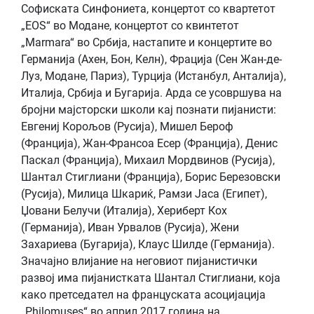
Софиската Синфониета, концертот со квартетот
„EOS“ во Модане, концертот со квинтетот
„Marmara“ во Србија, настапите и концертите во
Германија (Ахен, Бон, Келн), Фрација (Сен Жан-де-
Луз, Модане, Париз), Турција (Истанбул, Анталија),
Италија, Србија и Бугарија. Арда се усовршува на
бројни мајсторски школи кај познати пијанисти:
Евгениј Корољов (Русија), Мишел Бероф
(Франција), Жан-Франсоа Есер (Франција), Денис
Паскал (Франција), Михаил Мордвинов (Русија),
Шантал Стиглиани (Франција), Борис Березовски
(Русија), Милица Шкариќ, Рамзи Јаса (Египет),
Џовани Белучи (Италија), Хериберт Кох
(Германија), Иван Урвалов (Русија), Жени
Захариева (Бугарија), Клаус Шилде (Германија).
Значајно влијание на неговиот пијанистички
развој има пијанистката Шантал Стиглиани, која
како претседател на француската асоцијација
„Philomuses“ во април 2017 година на