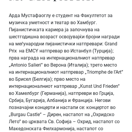
Арда Мустафаоглу е студент на Факултетот за
музичка уметност и театар во Хамбург.
Пијанистичката кариера ја започнува на
шестгодишна возраст освојувајќи бројни награди
на меѓународни пијанистички натпревари: Grand
Prix на EMCY натпревар во Истанбул (Турција);
прва награда на интернационалниот натпревар
„Antonio Salieri“ во Верона (Италија); трето место
на интернационалниот натпревар „Triomphe de l’Art“
во Брисел (Белгија); прво место на
интернационалниот натпревар „Kunst Und Frieden“
во Хамелбург (Германија), натпреври во Грција,
Србија, Бугарија, Албанија и Франција. Негови
позначајни концерти и настапи се: концертот во
„Burgau Castle“ – Дирен, настапот на „Охридско
Лето“ во црквата Св. Софија – Охрид, настапот со
Македонската Филхармонија, настапот со