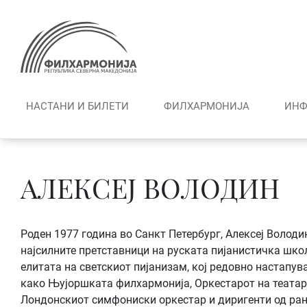
Skip
to
content
НАСТАНИ И БИЛЕТИ
ФИЛХАРМОНИЈА
ИНФ
АЛЕКСЕЈ ВОЛОДИН
Роден 1977 година во Санкт Петербург, Алексеј Володин
најсилните претставници на руската пијанистичка шко
елитата на светскиот пијанизам, кој редовно настапув
како Њујоршката филхармонија, Оркестарот на театар
Лондонскиот симфониски оркестар и диригенти од ранг