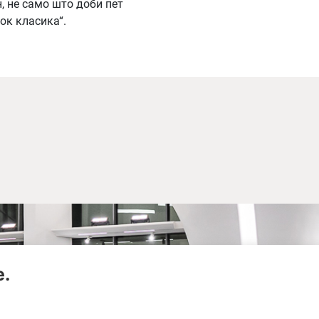
н, не само што доби пет
ок класика“.
е.