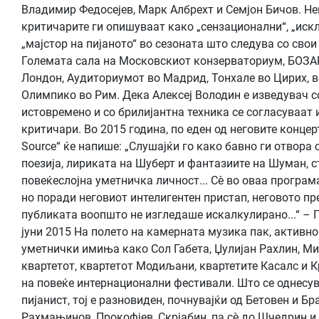
Владимир Федосејев, Марк Албрехт и Семјон Бичов. Не
критичарите ги опишуваат како „сензационални“, „искл
„мајстор на пијаното“ во сезоната што следува со свои
Големата сала на Московскиот конзерваториум, БОЗАР
Лондон, Аудиториумот во Мадрид, Тонхале во Цирих, во
Олимпико во Рим. Дека Алексеј Володин е изведувач с
истовремено и со брилијантна техника се согласуваат 
критичари. Во 2015 година, по еден од неговите концерт
Source“ ќе напише: „Слушајќи го како бавно ги отвора
поезија, лириката на Шуберт и фантазиите на Шуман, с
повеќеслојна уметничка личност... Сè во оваа програ
но поради неговиот интелигентен пристап, неговото п
публиката воопшто не изгледаше искалкулирано...“ – Пи
јуни 2015 На полето на камерната музика пак, активно
уметнички имиња како Сол Габета, Џулијан Рахлин, М
квартетот, квартетот Модиљани, квартетите Касалс и К
на повеќе интернационални фестивали. Што се однесув
пијанист, тој е разновиден, почнувајќи од Бетовен и Бр
Рахмањинов, Прокофјев, Скрјабин, па сè до Шчедрин и