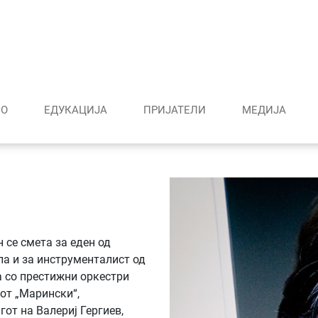
О
ЕДУКАЦИЈА
ПРИЈАТЕЛИ
МЕДИJА
 се смета за еден од
ла и за инструменталист од
а со престижни оркестри
от „Марински“,
от на Валериј Гергиев,