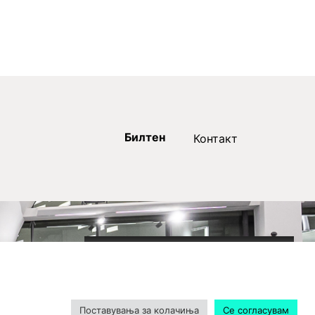
Билтен
Контакт
2020-09-01_argument!
Filharmonija
00:00
Поставувања за колачиња
Се согласувам