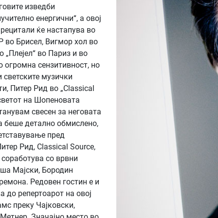
говите изведби
учително енергични“, а овој
 рецитали ќе настапува во
 во Брисел, Вигмор хол во
 „Плејел“ во Париз и во
о огромна сензитивност, но
и светските музички
и, Питер Рид во „Classical
 светот на Шопеновата
танувам свесен за неговата
ма беше детално обмислено,
ретставување пред
тер Рид, Classical Source,
 соработува со врвни
иша Мајски, Бородин
ремона. Редовен гостин е и
а до репертоарот на овој
амс преку Чајковски,
 Метнер. Значајно место во