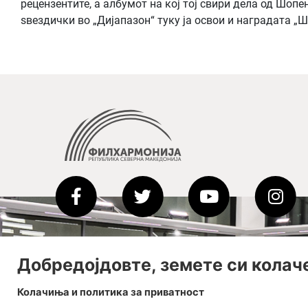
рецензентите, а албумот на кој тој свири дела од Шопе
ѕвездички во „Дијапазон“ туку ја освои и наградата „Ш
Добредојдовте, земете си колач
Колачиња и политика за приватност