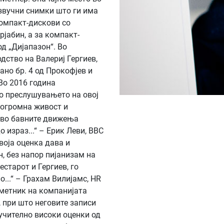
звучни снимки што ги има
омпакт-дискови со
јабин, а за компакт-
д „Дијапазон“. Во
дство на Валериј Гергиев,
ано бр. 4 од Прокофјев и
Во 2016 година
по преслушувањето на овој
 огромна живост и
а во бавните движења
 израз...“ – Ерик Леви, BBC
воја оценка дава и
, без напор пијанизам на
старот и Гергиев, го
...“ – Грахам Вилијамс, HR
 уметник на компанијата
, при што неговите записи
лучително високи оценки од