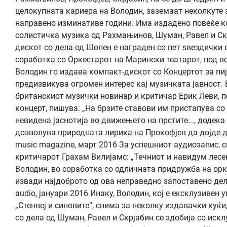
целокупната кариера на Володин, заземаат неколкуте 
направено изминативе години. Има издадено повеќе к
солистичка музика од Рахмањинов, Шуман, Равел и Скр
дискот со дела од Шопен е награден со пет ѕвездички о
соработка со Оркестарот на Марински театарот, под во
Володин го издава компакт-дискот со Концертот за пиј
предизвикува огромен интерес кај музичката јавност. 
британскиот музички новинар и критичар Ерик Леви, 
концерт, пишува: „На брзите ставови им пристапува со
невидена јаснотија во движењето на прстите..., додек
дозволува природната лирика на Прокофјев да дојде до
music magazine, март 2016 За успешниот аудиозапис, с
критичарот Грахам Вилијамс: „Течниот и навидум лесен
Володин, во соработка со одличната придружба на орке
извади најдоброто од ова неправедно запоставено дело
audio, јануари 2016 Инаку, Володин, кој е ексклузивен
„Стенвеј и синовите“, снима за неколку издавачки куќи
со дела од Шуман, Равел и Скрјабин се здобија со иск