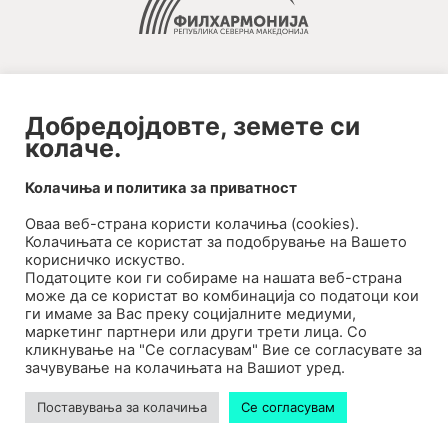
Добредојдовте, земете си
колаче.
2020-09-01_argument!
Колачиња и политика за приватност
Filharmonija
Оваа веб-странa користи колачиња (cookies).
00:00
Колачињата се користат за подобрување на Вашето
корисничко искуство.
Податоците кои ги собираме на нашата веб-страна
може да се користат во комбинација со податоци кои
ги имаме за Вас преку социјалните медиуми,
маркетинг партнери или други трети лица. Со
кликнување на "Се согласувам" Вие се согласувате за
зачувување на колачињата на Вашиот уред.
Поставувања за колачиња
Се согласувам