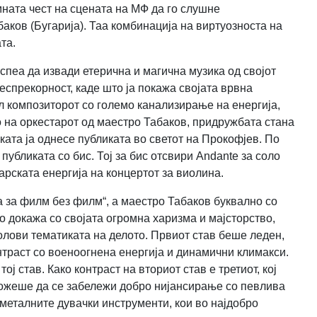
мната чест на сцената на МФ да го слушне
ков (Бугарија). Таа комбинација на виртуозноста на
та.
успеа да извади етерична и магична музика од својот
еспрекорност, каде што ја покажа својата врвна
ал композиторот со големо канализирање на енергија,
о на оркестарот од маестро Табаков, придружбата стана
ката ја однесе публиката во светот на Прокофјев. По
 публиката со бис. Тој за бис отсвири Andante за соло
рската енергија на концертот за виолина.
 за филм без филм“, а маестро Табаков буквално со
го докажа со својата огромна харизма и мајсторство,
долови тематиката на делото. Првиот став беше леден,
онтраст со военоогнена
енергија и динамични климакси.
ој став. Како контраст на вториот став е третиот, кој
 можеше да се забележи добро нијансирање со певлива
 металните дувачки инструменти, кои во најдобро