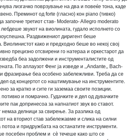
ачува лизгачко поврзување на два и повеќе тона, каде
но. Преминот од forte (гласно) кон piano (тивко)
започне третиот став- Moderato- Allegro moderato
 лебдеше звукот на виолината, гудало исполнето со
 поуспешна. Раздвижениот диригент беше
 Виолинистот како и предходно беше во некој свој
ативно прецизно отсвирени го натераа и оркестарот да
 изведба беа задолжени и инструменталистите од
ата. По аплаузот Фенг ја изведе и ,,Andante,, Bach-
а и фразирање беа особено забележливи. Треба да се
 дел од концертот со наштимување на инструментите.
но за кратко и сите ги заземаа своите позиции.
потивко и помрачно. Гудачките и дел од дувачките
ите пак допринесоа за напнатиот звук во ставот.
т немаа делници за свирење. За разлика од
от на вториот став забележавме и слика на силни
 потоа и придружбата на останатите инструменти.
аше посебен проблем и сè течеше како што се