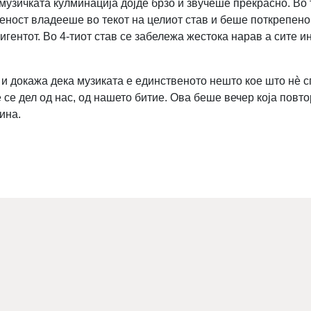
узичката кулминација дојде брзо и звучеше прекрасно. Во т
еност владееше во текот на целиот став и беше поткрепено
ентот. Во 4-тиот став се забележа жестока нарав а сите и
и докажа дека музиката е единственото нешто кое што нè с
Тие се дел од нас, од нашето битие. Ова беше вечер која пов
ина.