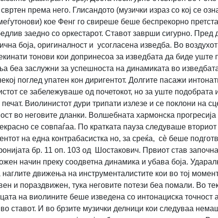
ртен према него. Глисандото (музички израз со кој се озн
еѓутонови) кое Фенг го свиреше беше беспрекорно претставе
лив заедно со оркестарот. Ставот заврши сигурно. Пред да 
чна боја, оригиналност и усогласена изведба. Во воздухот
рекинати тонови кои допринесоа за изведбата да биде уште
а беа заслужни за успешноста на динамиката во изведбата.
о некој поглед упатен кон диригентот. Долгите пасажи интон
истот се забележуваше од почетокот, но за уште подобрата
ечат. Виолинистот дури трипати излезе и се поклони на сцен
ност во неговите дланки. Волшебната хармонска прогресиј
екрасно се совпаѓаа. По кратката пауза следуваше вториот
нтот на една контрабасистка но, за среќа, сè беше подготве
нијата бр. 11 оп. 103 од Шостакович. Првиот став започна 
жен начин преку соодветна динамика и убава боја. Ударалк
 наглите движења на инструменталистите кои во тој момен
ен и пораздвижен, тука неговите потези беа помали. Во тек
цата на виолините беше изведена со интонациска точност а
 во ставот. И во брзите музички делници кои следуваа нем