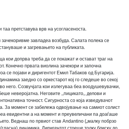
и таа претставува врв на усогласеноста.
м зачекоривме завладеа возбуда. Салата полека се
остануваше и загревањето на публиката.
ца кои допрва треба да се покажат и остават траг на
тот. Конечно првата виолина зачекори и започна
а се појави и диригентот Емил Табаков од Бугарија.
динамика заедно со оркестарот кој го следеше во секој
о во него. Созвучјата кои излегуваа беа воодушевувачки,
еше неверојатна. Неговите ,,пицикато,, делови и
нтонативна точност. Сигурноста со која изведувачот
а. За момент се забележа одвојување на самиот солист
 беа евидентни а на момент и преувеличани па доаѓаше
ето. Веднаш по првиот став Andantino („малку побрзо
 (гласна) динамика. Диригентот стоеше толку блиску до