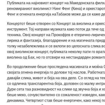
Публиката на најновиот концерт на Македонската филха
реномираниот виолинист Нинг Фенг (Кина) и оркестарот
Фенг и огнената енергија наТабаков може да се каже дек
Концертот беше отворен со Концерт за виолина и оркест
инструмент. Тој направи музиката како поток да тече о
техника. Овој концерт на Прокофјев е етерично-лиричен
лирика и фантазија, благодарение и на магичната прид
толку незабележлива и се вклопи во целосната слика во
овој виолински концерт, публиката неколку пати го врат
виолина од Бах, но го отсвири на нестандарден романт
Во продолжение беше проследена масивната и моќна Сим
својата огнена енергија го долови тој наслов. Работнат
давајќи слика, живот и боја на
ова дело. Со оглед на те
со одлична транспарентна боја, доловен со малку интр
Дури сета таа разновидност на слики од звучна
боја и х
беше меко, сочувствително со сожаленост изведен, как
динамика. Четвртиот став беше енергичен, како некој 