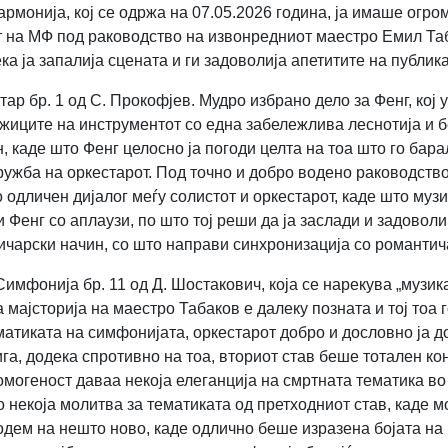
рмонија, кој се одржа на 07.05.2026 година, ја имаше огро
 на МФ под раководство на извонредниот маестро Емил Таба
а ја запалија сцената и ги задоволија апетитите на публика
ар бр. 1 од С. Прокофјев. Мудро избрано дело за Фенг, кој 
д жиците на инструментот со една забележлива леснотија и б
, каде што Фенг целосно ја погоди целта на тоа што го бар
ружба на оркестарот. Под точно и добро водено раководств
 одличен дијалог меѓу солистот и оркестарот, каде што музи
и Фенг со аплаузи, по што тој реши да ја заслади и задоволи
ичарски начин, со што направи синхронизација со романтича
фонија бр. 11 од Д. Шостакович, која се нарекува „музика
а мајсторија на маестро Табаков е далеку позната и тој тоа 
матиката на симфонијата, оркестарот добро и дословно ја 
ига, додека спротивно на тоа, вториот став беше тотален к
омогеност даваа некоја елеганција на смртната тематика во т
о некоја молитва за тематиката од претходниот став, каде
подем на нешто ново, каде одлично беше изразена бојата на