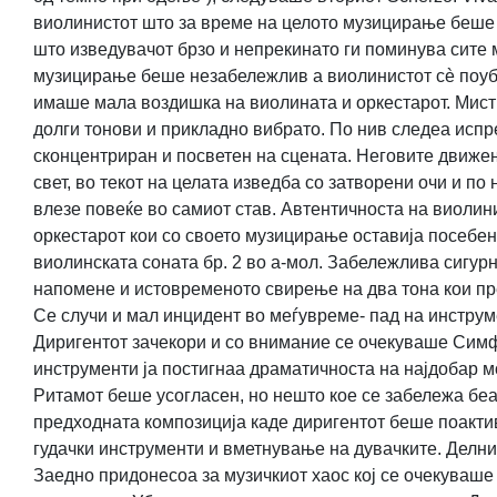
виолинистот што за време на целото музицирање беше св
што изведувачот брзо и непрекинато ги поминува сите м
музицирање беше незабележлив а виолинистот сè поубед
имаше мала воздишка на виолината и оркестарот. Мисти
долги тонови и прикладно вибрато. По нив следеа исп
сконцентриран и посветен на сцената. Неговите движењ
свет, во текот на целата изведба со затворени очи и п
влезе повеќе во самиот став. Автентичноста на виолин
оркестарот кои со своето музицирање оставија посебен п
виолинската соната бр. 2 во a-мол. Забележлива сигур
напомене и истовременото свирење на два тона кои пр
Се случи и мал инцидент во меѓувреме- пад на инструме
Диригентот зачекори и со внимание се очекуваше Симфо
инструменти ја постигнаа драматичноста на најдобар мо
Ритамот беше усогласен, но нешто кое се забележа беа
предходната композиција каде диригентот беше поактив
гудачки инструменти и вметнување на дувачките. Делни
Заедно придонесоа за музичкиот хаос кој се очекуваше