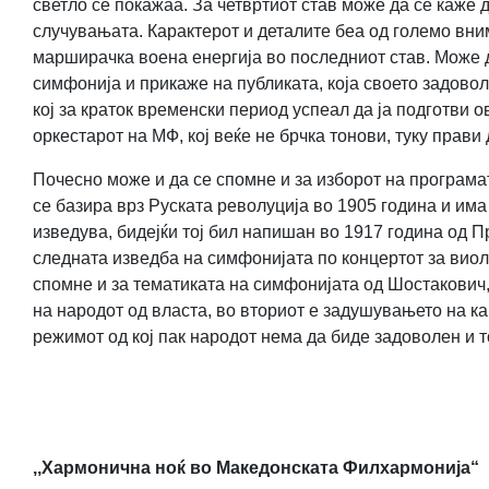
светло се покажаа. За четвртиот став може да се каже д
случувањата. Карактерот и деталите беа од големо вни
марширачка воена енергија во последниот став. Може д
симфонија и прикаже на публиката, која своето задово
кој за краток временски период успеал да ја подготви
оркестарот на МФ, кој веќе не брчка тонови, туку прави
Почесно може и да се спомне и за изборот на програма
се базира врз Руската револуција во 1905 година и им
изведува, бидејќи тој бил напишан во 1917 година од П
следната изведба на симфонијата по концертот за виоли
спомне и за тематиката на симфонијата од Шостакович, 
на народот од власта, во вториот е задушувањето на ка
режимот од кој пак народот нема да биде задоволен и то
,,Хармонична ноќ во Македонската Филхармонија“