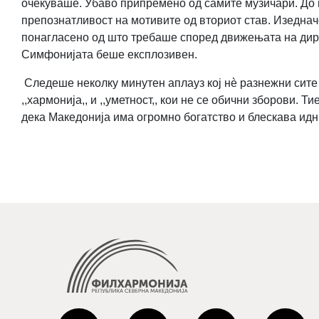
очекуваше. Убаво припремено од самите музичари. До м
препознатливост на мотивите од вториот став. Изеднач
понагласено од што требаше според движењата на дириг
Симфонијата беше експлозивен.
Следеше неколку минутен аплауз кој нè разнежни сите 
,,хармонија,, и ,,уметност,, кои не се обични зборови. 
дека Македонија има огромно богатство и блескава идн