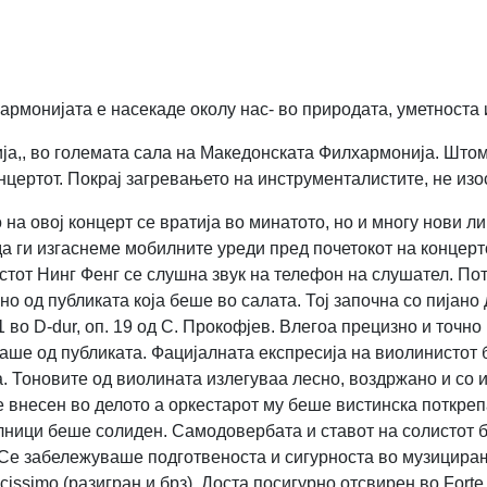
Хармонијата е насекаде околу нас- во природата, уметноста 
ија,, во големата сала на Македонската Филхармонија. Што
нцертот. Покрај загревањето на инструменталистите, не из
а овој концерт се вратија во минатото, но и многу нови ли
 да ги изгаснеме мобилните уреди пред почетокот на концер
тот Нинг Фенг се слушна звук на телефон на слушател. Пото
 од публиката која беше во салата. Тој започна со пијано 
1 во D-dur, оп. 19 од С. Прокофјев. Влегоа прецизно и точн
аше од публиката. Фацијалната експресија на виолинистот б
. Тоновите од виолината излегуваа лесно, воздржано и со и
 внесен во делото а оркестарот му беше вистинска поткреп
елници беше солиден. Самодовербата и ставот на солистот
Се забележуваше подготвеноста и сигурноста во музицирањ
issimo (разигран и брз). Доста посигурно отсвирен во Forte