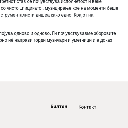
ретиот став се почувствува исполнетост и веќе
 со чисто ,,пицикато,, музицирање кое на моменти беше
нструменталисти дишеа како едно. Крајот на
појува одново и одново. Ги почувствувавме зборовите
торно нè направи горди музичари и уметници и е доказ
Билтен
Контакт