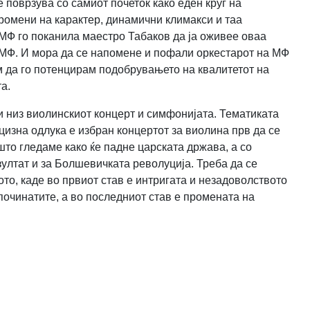
е поврзува со самиот почеток како еден круг на
ромени на карактер, динамични климакси и таа
 МФ го поканила маестро Табаков да ја оживее оваа
а МФ. И мора да се напомене и пофали оркестарот на МФ
ам да го потенцирам подобрувањето на квалитетот на
а.
и низ виолинскиот концерт и симфонијата. Тематиката
цизна одлука е избран концертот за виолина прв да се
што гледаме како ќе падне царската држава, а со
зултат и за Болшевичката револуција. Треба да се
ото, каде во првиот став е интригата и незадоволството
 починатите, а во последниот
став е промената на