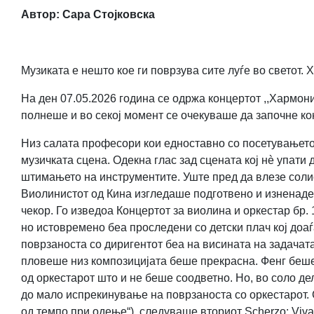
Автор: Сара Стојковска
Музиката е нешто кое ги поврзува сите луѓе во светот. 
На ден 07.05.2026 година се одржа концертот ,,Хармон
полнеше и во секој момент се очекуваше да започне ко
Низ салата професори кои едноставно со посетувањето н
музичката сцена. Одекна глас зад сцената кој нè упати
штимањето на инструментите. Уште пред да влезе солис
Виолинистот од Кина изгледаше подготвено и изненадено
чекор. Го изведоа Концертот за виолина и оркестар бр. 
но истовремено беа проследени со детски плач кој доаѓ
поврзаноста со диригентот беа на висината на задачата
пловеше низ композицијата беше прекрасна. Фенг беше
од оркестарот што и не беше соодветно. Но, во соло д
до мало испрекинување на поврзаноста со оркестарот. 
од темпо при одење“), следуваше вториот Scherzo: Vivac