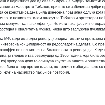
ека е најбитниот дел од оваа симфонија бидејќи тематски с
мание за маестрото Табаков, при што се забележаа добри п
а се констатира дека била донесена правилна одлука кога
лство го покажа со голем аплауз за Табаков и оркестарот н
 оваа монументална симфонија. Но исто така, јас лично мор
 достојна и квалитетна музика, каква што заслужува публикат
та МФ, каде има една револуционерна тематика проткаена 
а интересна конципираност на редоследот на делата. Со пре
рокофјев во полниот ек на Болшевичката револуција. Каде 
на, ја гледаме таа револуција од 1905 година која била ре
кој преку ова дело го опишува кругот на власта и општеств
ков било отпор против власта, во третиот е збогувањето со
ј круг на насилство пак би се повторил.