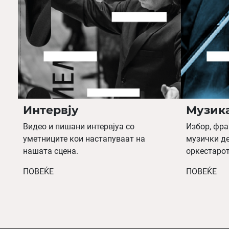
Интервју
Музик
Видео и пишани интервјуа со
Избор, фра
уметниците кои настапуваат на
музички де
нашата сцена.
оркестарот
ПОВЕЌЕ
ПОВЕЌЕ