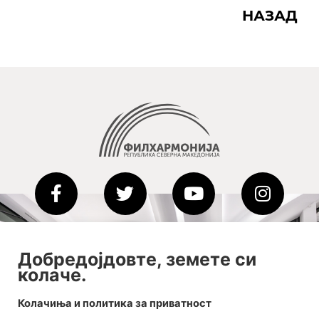
НАЗАД
2020-09-01_argument!
Добредојдовте, земете си
колаче.
Filharmonija
00:00
Колачиња и политика за приватност