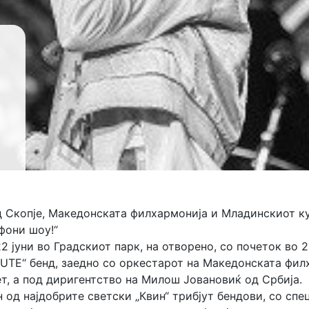
 Скопје, Македонската филхармонија и Младинскиот кул
фони шоу!“
2 јуни во Градскиот парк, на отворено, со почеток во 
BUTE“ бенд, заедно со оркестарот на Македонската фил
т, а под диригентство на Милош Јовановиќ од Србија.
 од најдобрите светски „Квин“ трибјут бендови, со спе