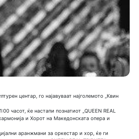
турен центар, го најавуваат најголемото „Квин
21:00 часот, ќе настапи познатиот „QUEEN REAL
хармонија и Хорот на Македонската опера и
цијални аранжмани за оркестар и хор, ќе ги