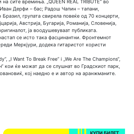
пи на сите времиња. „QUEEN REAL TRIBUTE“ во
 Иван Дерфи – бас; Радош Чапин – тапани,
 Бразил, групата свирела повеќе од 70 концерти,
царија, Австрија, Бугарија, Романија, Словенија,
оригиналот, ја воодушевуваат публиката.
настап се исто така фасцинантни. Фронтемнот
реди Меркјури, додека гитаристот користи
“, „I Want To Break Free“ i „We Are The Champions“,
н“ кои ќе можат да се слушнат во Градскиот парк,
вановиќ, кој наедно е и автор на аранжманите.
КУПИ БИЛЕТ