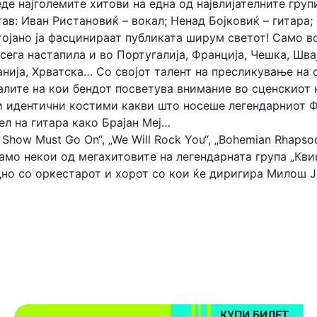
де најголемите хитови на една од највлијателните гру
ав: Иван Ристановиќ – вокал; Ненад Бојковиќ – гитара;
ојано ја фасцинираат публиката ширум светот! Само во
сега настапила и во Португалија, Франција, Чешка, Швај
нија, Хрватска… Со својот талент на пресликување на 
алите на кои бендот посветува внимание во сценскиот 
и идентични костими какви што носеше легендарниот Ф
л на гитара како Брајан Меј…
 Show Must Go On“, „We Will Rock You“, „Bohemian Rhapsody
амо некои од мегахитовите на легендарната група „Кви
но со оркестарот и хорот со кои ќе диригира Милош Јо
КУПИ БИЛЕТ