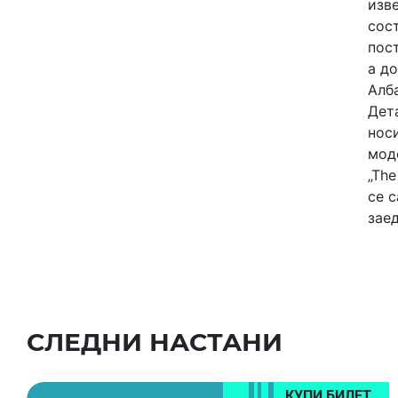
изве
сост
пост
а до
Алба
Дет
нос
моде
„The
се с
заед
СЛЕДНИ НАСТАНИ
КУПИ БИЛЕТ