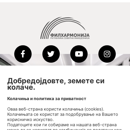
2020-09-01_argument!
Добредојдовте, земете си
Filharmonija
колаче.
00:00
Колачиња и политика за приватност
Оваа веб-странa користи колачиња (cookies).
Колачињата се користат за подобрување на Вашето
корисничко искуство.
Податоците кои ги собираме на нашата веб-страна