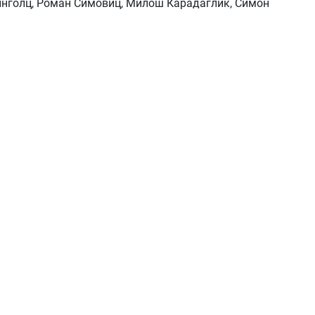
инголц, Роман Симовиц, Милош Карадаглиќ, Симон