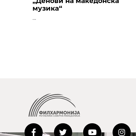
„Денови на македонска
музика“
...