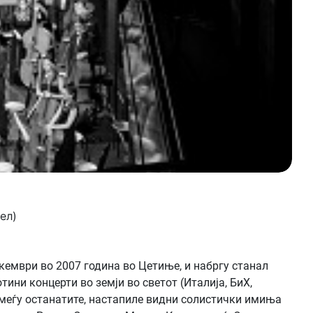
ел)
кември во 2007 година во Цетиње, и набргу станал
ини концерти во земји во светот (Италија, БиХ,
 помеѓу останатите, настапиле видни солистички имиња