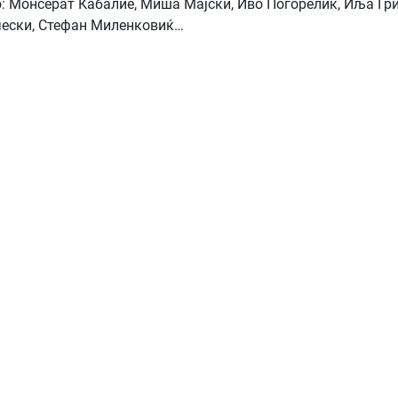
: Монсерат Кабалие, Миша Мајски, Иво Погорелиќ, Иља Гр
ески, Стефан Миленковиќ…