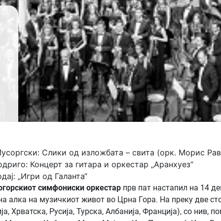
усоргски: Слики од изложбата – свита (орк. Морис Рав
одриго: Концерт за гитара и оркестар „Аранхуез“
одај: „Игри од Галанта“
огорскиот симфониски оркестар
прв пат настапил на 14 де
а алка на музичкиот живот во Црна Гора. На преку две стот
ја, Хрватска, Русија, Турска, Албанија, Франција), со нив,