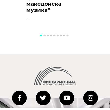
македонска
музика“
...