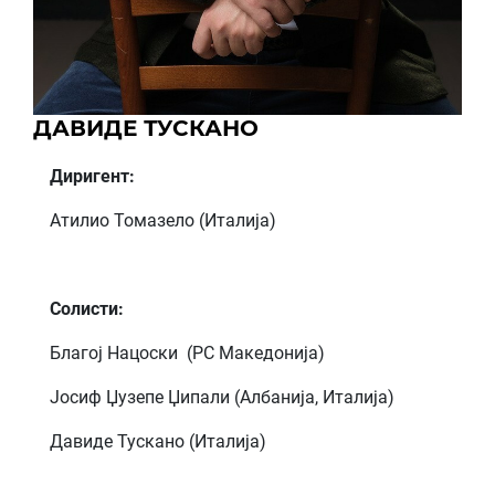
ДАВИДЕ ТУСКАНО
Диригент:
Атилио Томазело (Италија)
Солисти:
Благој Нацоски (РС Македонија)
Јосиф Џузепе Џипали (Албанија, Италија)
Давиде Тускано (Италија)