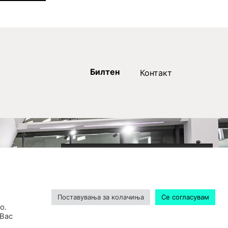
Билтен
Контакт
2020-09-01_argument!
Filharmonija
00:00
Поставувања за колачиња
Се согласувам
о.
 Вас