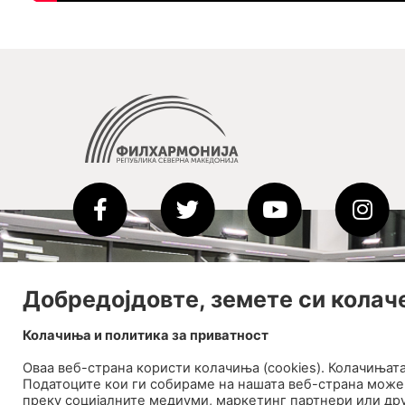
Добредојдовте, земете си колач
Колачиња и политика за приватност
Оваа веб-странa користи колачиња (cookies). Колачињат
Податоците кои ги собираме на нашата веб-страна може 
преку социјалните медиуми, маркетинг партнери или дру