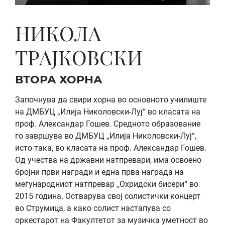
НИКОЛА
ТРАЈКОВСКИ
ВТОРА ХОРНА
Започнува да свири хорна во основното училиште
на ДМБУЦ „Илија Николовски-Луј“ во класата на
проф. Александар Гошев. Средното образование
го завршува во ДМБУЦ „Илија Николовски-Луј“,
исто така, во класата на проф. Александар Гошев.
Од учества на државни натпревари, има освоено
бројни први награди и една прва награда на
меѓународниот натпревар ,,Охридски бисери“ во
2015 година. Остварува свој солистички концерт
во Струмица, а како солист настапува со
оркестарот на Факултетот за музичка уметност во