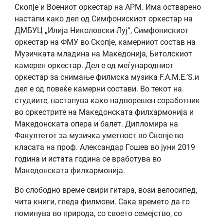
Скопје и Воениот оркестар на АРМ. Има остварено
настапи како дел од Симфонискиот оркестар на
ДМБУЦ „Илија Николовски-Луј“, Симфонискиот
оркестар на ФМУ во Скопје, камерниот состав на
Музичката младина на Македонија, Битолскиот
камерен оркестар. Дел е од меѓународниот
оркестар за снимање филмска музика F.A.M.E.’S.и
дел е од повеќе камерни состави. Во текот на
студиите, настапува како надворешен соработник
во оркестрите на Македонската филхармонија и
Македонската опера и балет. Дипломира на
Факултетот за музичка уметност во Скопје во
класата на проф. Александар Гошев во јуни 2019
година и истата година се вработува во
Македонската филхармонија.
Во слободно време свири гитара, вози велосипед,
чита книги, гледа филмови. Сака времето да го
поминува во природа, со своето семејство, со