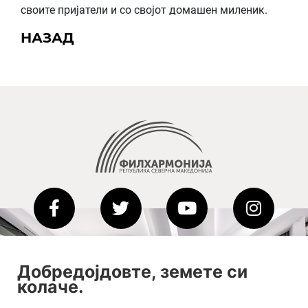
своите пријатели и со својот домашен миленик.
НАЗАД
2020-09-01_argument!
Добредојдовте, земете си
колаче.
Filharmonija
00:00