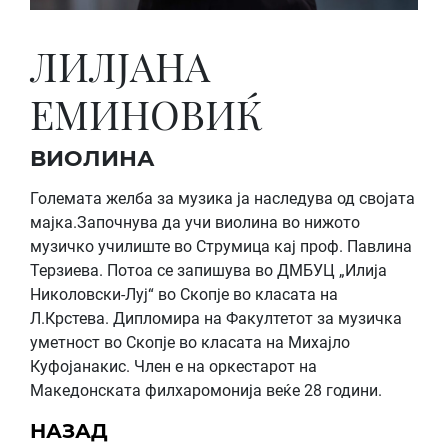
ЛИЛЈАНА
ЕМИНОВИЌ
ВИОЛИНА
Големата желба за музика ја наследува од својата
мајка.Започнува да учи виолина во нижото
музичко училиште во Струмица кај проф. Павлина
Терзиева. Потоа се запишува во ДМБУЦ „Илија
Николовски-Луј“ во Скопје во класата на
Л.Крстева. Дипломира на Факултетот за музичка
уметност во Скопје во класата на Михајло
Куфојанакис. Член е на оркестарот на
Македонската филхаромонија веќе 28 години.
НАЗАД