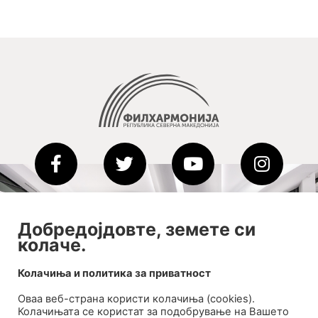
2020-09-01_argument!
Добредојдовте, земете си
колаче.
Filharmonija
00:00
Колачиња и политика за приватност
Оваа веб-странa користи колачиња (cookies).
Колачињата се користат за подобрување на Вашето