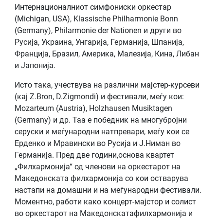
Интернационалниот симфониски оркестар
(Michigan, USA), Klassische Philharmonie Bonn
(Germany), Philarmonie der Nationen и други во
Русија, Украина, Унгарија, Германија, Шпанија,
Франција, Бразил, Америка, Малезија, Кина, Либан
и Јапонија.
Исто така, учествува на различни мајстер-курсеви
(кај Z.Bron, D.Zigmondi) и фестивали, меѓу кои:
Mozarteum (Austria), Holzhausen Musiktagen
(Germany) и др. Таа е победник на многубројни
серуски и меѓународни натпревари, меѓу кои се
Ерденко и Мравински во Русија и Ј.Ниман во
Германија. Пред две години,основа квартет
„Филхармонија“ од членови на оркестарот на
Македонската филхармонија со кои остварува
настапи на домашни и на меѓународни фестивали.
Моментно, работи како концерт-мајстор и солист
во оркестарот на Македонскатафилхармонија и