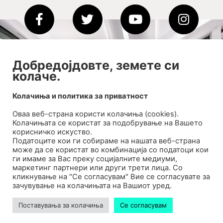
2020-09-01_argument!
Добредојдовте, земете си
колаче.
Filharmonija
00:00
Колачиња и политика за приватност
Оваа веб-странa користи колачиња (cookies).
Колачињата се користат за подобрување на Вашето
корисничко искуство.
Податоците кои ги собираме на нашата веб-страна
може да се користат во комбинација со податоци кои
ги имаме за Вас преку социјалните медиуми,
маркетинг партнери или други трети лица. Со
кликнување на "Се согласувам" Вие се согласувате за
зачувување на колачињата на Вашиот уред.
Билтен
Поставувања за колачиња
Се согласувам
Контакт