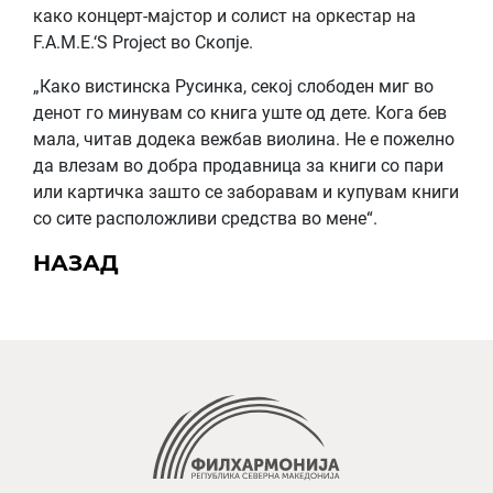
како концерт-мајстор и солист на оркестар на
F.A.M.E.‘S Project во Скопје.
„Како вистинска Русинка, секој слободен миг во
денот го минувам со книга уште од дете. Кога бев
мала, читав додека вежбав виолина. Не е пожелно
да влезам во добра продавница за книги со пари
или картичка зашто се заборавам и купувам книги
со сите расположливи средства во мене“.
НАЗАД