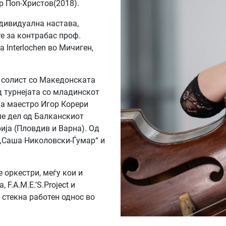
р Поп-Христов(2018).
ндивидуална настава,
е за контрабас проф.
а Interlochen во Мичиген,
о солист со Македонската
д турнејата со младинскот
а маестро Игор Корери
еше дел од Балканскиот
ија (Пловдив и Варна). Од
 „Саша Николовски-Ѓумар“ и
 оркестри, меѓу кои и
F.A.M.E.’S.Project и
стекна работен однос во