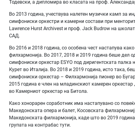
Тодевски, а дипломира во класата на проф. Александа
Во 2013 година, учествува налетен музички камп за и
симфониски оркестри и камерни состави при менторит
Lawrence Hurst Archivest и проф. Jack Budrow на школат
САД.
Во 2016 и 2018 година, со особена чест настапува как
филхармонија. Во 2017, 2018 и 2019 година беше дел о
симфониски оркестар ESYO под диригентската палка н
Курет во Италија. Во 2018 и 2019 година, исто така, б
симфониски оркестар – Филхармонија пионер во Бугар
2015 година е член на младинскиот камерен оркестар
во Камерниот оркестар на Битола.
Како хонорарен соработник има настапувано со повеќе
Македонската опера и балет, Косовската филхармонија, 
Македонската филхармонија, каде што во 2019 година 
групата на контрабас тути.