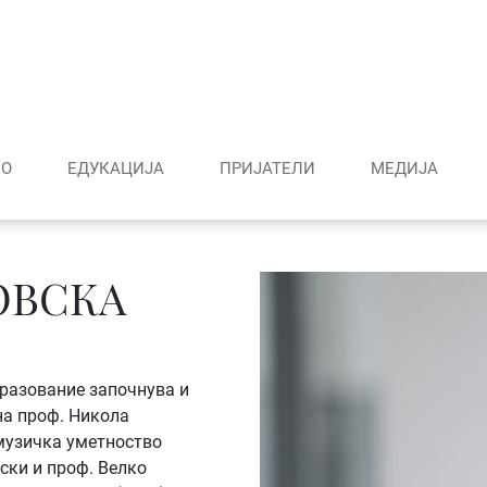
О
ЕДУКАЦИЈА
ПРИЈАТЕЛИ
МЕДИJА
ОВСКА
бразование започнува и
на проф. Никола
музичка уметноство
ски и проф. Велко