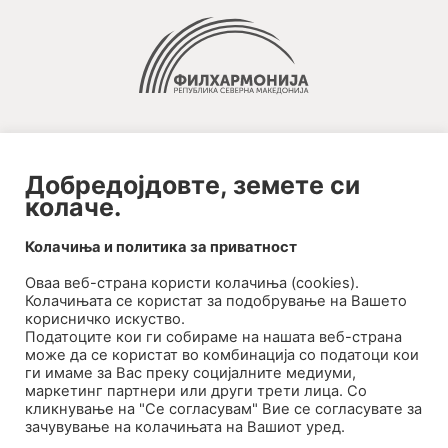
Добредојдовте, земете си
колаче.
2020-09-01_argument!
Колачиња и политика за приватност
Filharmonija
Оваа веб-странa користи колачиња (cookies).
00:00
Колачињата се користат за подобрување на Вашето
корисничко искуство.
Податоците кои ги собираме на нашата веб-страна
може да се користат во комбинација со податоци кои
ги имаме за Вас преку социјалните медиуми,
маркетинг партнери или други трети лица. Со
кликнување на "Се согласувам" Вие се согласувате за
зачувување на колачињата на Вашиот уред.