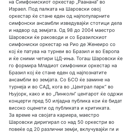
на Симфонискиот оркестар „Раанана“ во
Израел. Под палката на Шаровски овој
оркестар ќе стане еден од најпопуларните
симфонски ансамбли изведувајќи стотици дела
и надвор од земјата. Од 98 до 2004 маестро
Шаровски ќе раководи и со Бразилскиот
симфониски оркестар на Рио де Женеиро со
кој ќе патува на турнеи во Бразил и во Европа
и ќе сними четири ЦД-иња. Тогаш Шаровски ќе
го формира Младиот симфоники оркестар на
Бразил кој ќе стане еден од најпознатите
ансамбли во земјата. Со БСО ќе замине на
турнеја и во САД, кога во „Централ парк“ во
Њујорк, како и во „Линколн“ центарот ќе одржи
концерти пред 50 илјадна публика кои ќе бидат
високо оценети од публиката и критиката.
За време на својата кариера, маестро
Шаровски диригирал со над 50 оркестри во
повеќе од 20 различни земји, вклучувајќи ги и