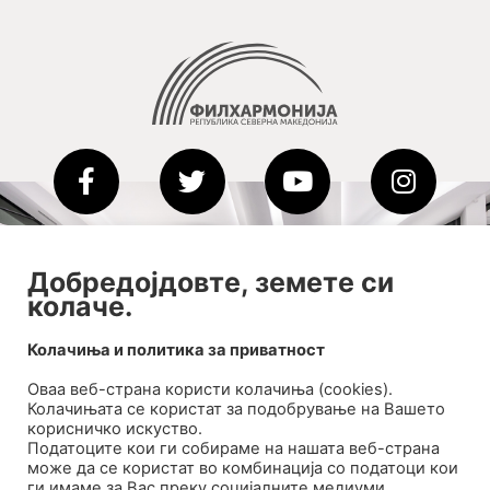
2020-09-01_argument!
Добредојдовте, земете си
Filharmonija
колаче.
00:00
Колачиња и политика за приватност
Оваа веб-странa користи колачиња (cookies).
Колачињата се користат за подобрување на Вашето
корисничко искуство.
Податоците кои ги собираме на нашата веб-страна
може да се користат во комбинација со податоци кои
ги имаме за Вас преку социјалните медиуми,