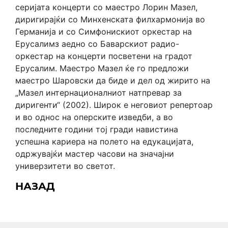
серијата концерти со маестро Лорин Мазел,
диригирајќи со Минхенската филхармонија во
Германија и со Симфонискиот оркестар на
Ерусалимз аедно со Баварскиот радио-
оркестар на концерти посветени на градот
Ерусалим. Маестро Мазел ќе го предложи
маестро Шаровски да биде и дел од жирито на
„Мазел интернационалниот натпревар за
диригенти“ (2002). Широк е неговиот репертоар
и во однос на оперските изведби, а во
последните години тој гради навистина
успешна кариера на полето на едукацијата,
одржувајќи мастер часови на значајни
универзитети во светот.
НАЗАД