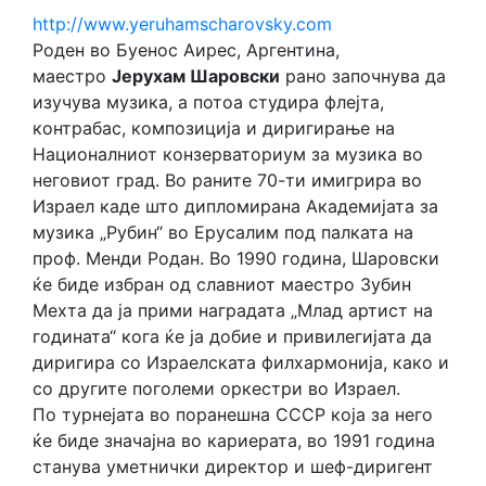
http://www.yeruhamscharovsky.com
Роден во Буенос Аирес, Аргентина,
маестро
Јерухам Шаровски
рано започнува да
изучува музика, а потоа студира флејта,
контрабас, композиција и диригирање на
Националниот конзерваториум за музика во
неговиот град. Во раните 70-ти имигрира во
Израел каде што дипломирана Академијата за
музика „Рубин“ во Ерусалим под палката на
проф. Менди Родан. Во 1990 година, Шаровски
ќе биде избран од славниот маестро Зубин
Мехта да ја прими наградата „Млад артист на
годината“ кога ќе ја добие и привилегијата да
диригира со Израелската филхармонија, како и
со другите поголеми оркестри во Израел.
По турнејата во поранешна СССР која за него
ќе биде значајна во кариерата, во 1991 година
станува уметнички директор и шеф-диригент