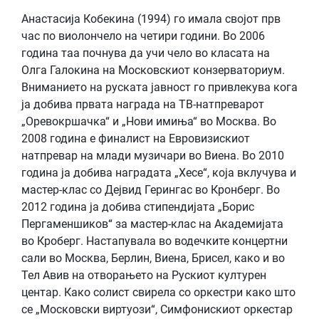
Анастасија Кобекина (1994) го имала својот прв
час по виолончело на четири години. Во 2006
година таа почнува да учи чело во класата на
Олга Галокина на Московскиот конзерваториум.
Вниманието на руската јавност го привлекува кога
ја добива првата награда на ТВ-натпреварот
„Оревокршачка“ и „Нови имиња“ во Москва. Во
2008 година е финалист на Евровизискиот
натпревар на млади музичари во Виена. Во 2010
година ја добива наградата „Хесе“, која вклучува и
мастер-клас со Дејвид Герингас во Кронберг. Во
2012 година ја добива стипендијата „Борис
Пергаменшиков“ за мастер-клас на Академијата
во Кроберг. Настапувала во водечките концертни
сали во Москва, Берлин, Виена, Брисел, како и во
Тел Авив на отворањето на Рускиот културен
центар. Како солист свирела со оркестри како што
се „Московски виртуози“, Симфонискиот оркестар