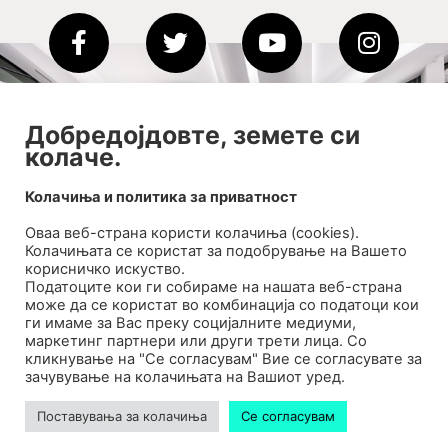
2020-09-01_argument!
Добредојдовте, земете си
Filharmonija
колаче.
00:00
Колачиња и политика за приватност
Оваа веб-странa користи колачиња (cookies).
Колачињата се користат за подобрување на Вашето
корисничко искуство.
Податоците кои ги собираме на нашата веб-страна
може да се користат во комбинација со податоци кои
ги имаме за Вас преку социјалните медиуми,
маркетинг партнери или други трети лица. Со
кликнување на "Се согласувам" Вие се согласувате за
зачувување на колачињата на Вашиот уред.
Билтен
Контакт
Поставувања за колачиња
Се согласувам