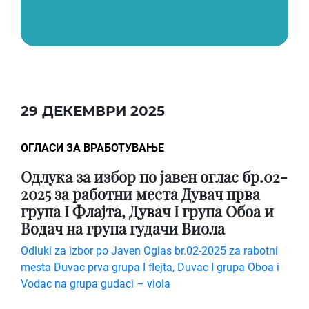
29 ДЕКЕМВРИ 2025
ОГЛАСИ ЗА ВРАБОТУВАЊЕ
Oдлука за избор по јавен оглас бр.02-
2025 за работни места Дувач прва
група I Флајта, Дувач I група Обоа и
Водач на група гудачи Виола
Odluki za izbor po Javen Oglas br.02-2025 za rabotni
mesta Duvac prva grupa I flejta, Duvac I grupa Oboa i
Vodac na grupa gudaci – viola