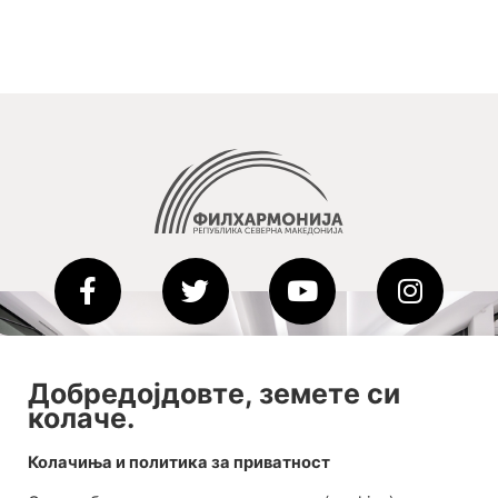
2020-09-01_argument!
Добредојдовте, земете си
колаче.
Filharmonija
00:00
Колачиња и политика за приватност