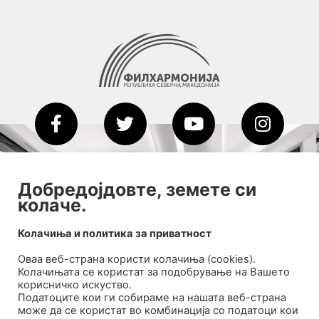
2020-09-01_argument!
Добредојдовте, земете си
колаче.
Filharmonija
00:00
Колачиња и политика за приватност
Оваа веб-странa користи колачиња (cookies).
Колачињата се користат за подобрување на Вашето
корисничко искуство.
Податоците кои ги собираме на нашата веб-страна
може да се користат во комбинација со податоци кои