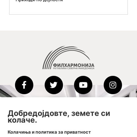
2020-09-01_argument!
Добредојдовте, земете си
колаче.
Filharmonija
00:00
Колачиња и политика за приватност