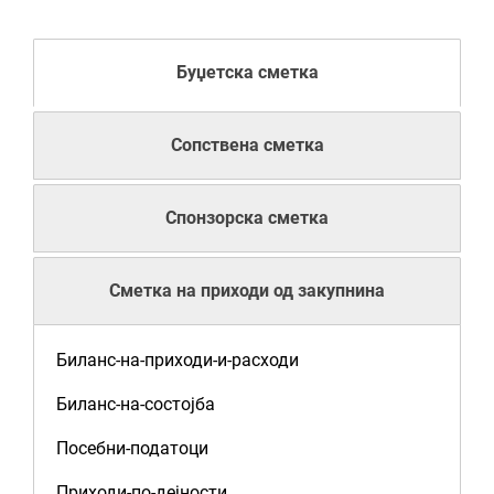
Буџетска сметка
Сопствена сметка
Спонзорска сметка
Сметка на приходи од закупнина
Биланс-на-приходи-и-расходи
Биланс-на-состојба
Посебни-податоци
Приходи-по-дејности