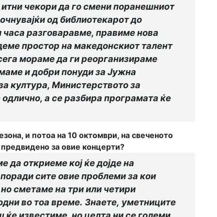
 итни чекори да го смени поранешниот
почнувајќи од библиотекарот до
и часа разговаравме, правиме нова
адеме простор на македонскиот талент
 сега мораме да ги реорганизираме
маме и добри понуди за Јужна
за култура, Министерството за
 одлично, а се разбира програмата ќе
зона, и потоа на 10 октомври, на свеченото
е предвидено за овие концерти?
 да откриеме кој ќе дојде на
 поради сите овие проблеми за кои
но сметаме на три или четири
одни во тоа време
.
З
наете
,
уметниците
 ќе известиме, но целта ни
с
е големи