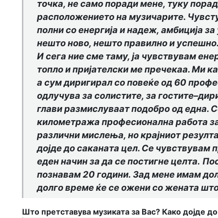
точка, не само поради мене, туку порад
расположението на музичарите. Чувстув
полни со енергија и надеж, амбиција з
нешто ново, нешто правилно и успешно.
И сега ние сме таму, ја чувствувам ене
топло и пријателски ме пречекаа. Ми к
а сум диригирал со повеќе од 60 профе
одлучува за солистите, за гостите
–
дири
глави размислуваат подобро од една. С
километража професионална работа зад 
различни мислења, но крајниот резулта
дојде до саканата цел. Се чувствувам п
еден начин за да се постигне целта
.
П
о
познавам 20 години.
З
ад мене имам дол
долго време ќе се ожени со жената што
Што претставува музиката за Вас? Како дојде д