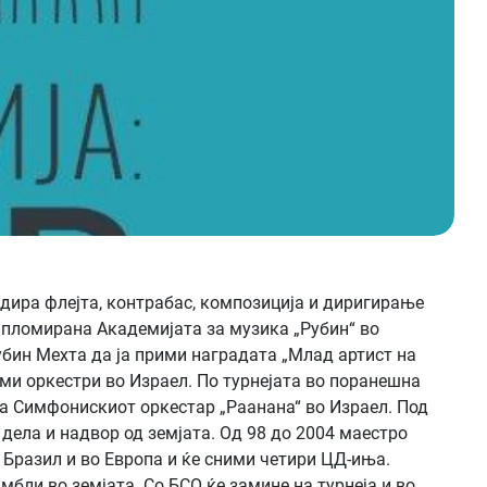
дира флејта, контрабас, композиција и диригирање
ипломирана Академијата за музика „Рубин“ во
убин Мехта да ја прими наградата „Млад артист на
еми оркестри во Израел. По турнејата во поранешна
 на Симфонискиот оркестар „Раанана“ во Израел. Под
дела и надвор од земјата. Од 98 до 2004 маестро
 Бразил и во Европа и ќе сними четири ЦД-иња.
бли во земјата. Со БСО ќе замине на турнеја и во