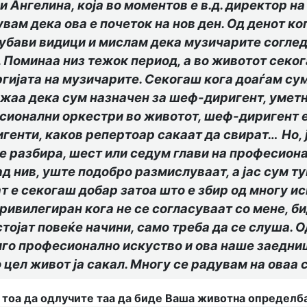
и Ангелина, која во моментов е в.д. директор н
ам дека ова е почеток на нов ден. Од денот ко
а убави видици и мислам дека музичарите согл
 Поминаа низ тежок период, а во животот секога
ргијата на музичарите. Секогаш кога доаѓам сум
ажаа дека сум назначен за шеф-диригент, уметн
сионални оркестри во животот, шеф-диригент е 
генти, каков репертоар сака
ат
да свир
ат
…
Но,
е разбира, шест или седум глави на професиона
нив, уште подобро размислуваат, а јас сум тук
т е секогаш добар затоа што е збир од многу и
ривилегиран кога не се согласуваат со мене, б
стојат повеќе начини, само треба да се слуша. 
го професионално искуство и ова наше заедниш
 цел живот ја сакал. Многу се радувам на оваа 
о тоа да одлучите таа да биде Ваша животна определб