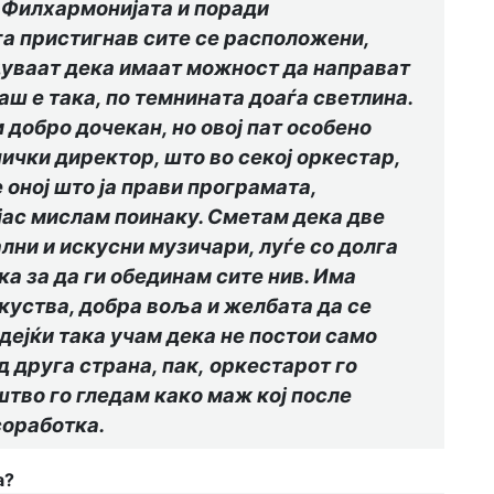
а Филхармонијата и поради
га пристигнав сите се расположени,
едуваат дека имаат можност да направат
ш е така, по темнината доаѓа светлина.
 добро дочекан, но овој пат особено
ички директор, што во секој оркестар,
оној што ја прави програмата,
 јас мислам поинаку. Сметам дека две
лни и искусни музичари, луѓе со долга
а за да ги обединам сите нив. Има
скуства, добра воља и желбата да се
идејќи така учам дека не постои само
Од друга страна
, пак,
оркестарот го
тво го гледам како маж кој после
соработка.
а?