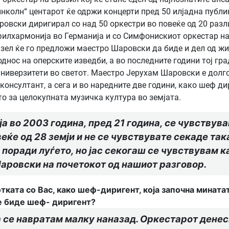
Линколн“ центарот ќе одржи концерти пред 50 илјадна публи
овски диригирал со над 50 оркестри во повеќе од 20 разли
филхармонија во Германија и со Симфонискиот оркестар на
зел ќе го предложи маестро Шаровски да биде и дел од ж
однос на оперските изведби, а во последните години тој г
 универзитети во светот. Маестро Јерухам Шаровски е дол
онсултант, а сега и во наредните две години, како шеф дир
то за целокупната музичка култура во земјата.
а во 2003 година, пред 21 година, се чувствувам
еќе од 28 земји и не се чувствувате секаде так
 поради луѓето, но јас секогаш се чувствувам ка
 Шаровски на почетокот од нашиот разговор.
ката со Вас, како шеф-диригент, која започна мината
се биде шеф- диригент?
 се навратам малку наназад. Оркестарот денеск