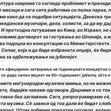
ултура навреме го согледа проблемот и презеде
т месеци и сега сите работиме со полна пареа, 
ме како да се подобри ситуацијата. Денеска тр
акедонски музичари, дела, солисти, за да му д
.
И претходно патувавме во Кина, во Израел, но
бновиме договорот за гостување во Шпанија,
а
и
ува подоцна во консултации со Министерството 
.
Сепак
, која и да биде избрана
та
опција
,
ќе биде
на за одбележување на јубилејот.
ото официјално затворање на годинешната концертна се
у се даде силен акцент на 80-годишниот јубилеј. Што 
мите меѓународни музички имиња, но не можеме
ата
,
бидејќи чекаме одговори. Доцниме и со тоа
тавно беа заглавени. Сега
,
репрограмираме сѐ, 
та музика. Сѐ зависи од тоа дали ќе бидат слоб
напред. Штом добиеме повратен одговор, веднаш