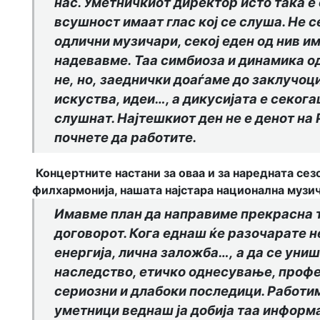
нас. Уметничкиот директор исто така е
всушност имаат глас кој се слуша. Не с
одлични музичари, секој еден од нив им
надевавме.
Таа симбиоза и динамика о
не
,
но
,
заеднички доаѓаме до заклучоци 
искуства, идеи…
, а
дикусијата е секог
слушнат. Најтешкиот ден не е денот на 
почнете да работите.
Концертните настани за оваа и за наредната сез
филхармонија, нашата најстара национална музич
Имавме план да направиме прекрасна т
договорот. Кога еднаш ќе разочарате н
енергија, лична заложба…
,
а да се уни
наследство, етичко однесување, профе
сериозни и длабоки последици. Работи
уметници веднаш ја добија таа информа