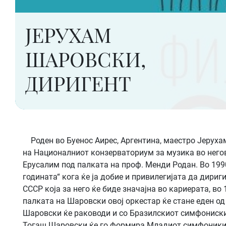
ЈЕРУХАМ
ШАРОВСКИ,
ДИРИГЕНТ
Роден во Буенос Аирес, Аргентина, маестро Јерухам
на Националниот конзерваториум за музика во негов
Ерусалим под палката на проф. Менди Родан. Во 199
годината“ кога ќе ја добие и привилегијата да дири
СССР која за него ќе биде значајна во кариерата, в
палката на Шаровски овој оркестар ќе стане еден о
Шаровски ќе раководи и со Бразилскиот симфониски 
Тогаш Шаровски ќе го формира Младиот симфоники орк