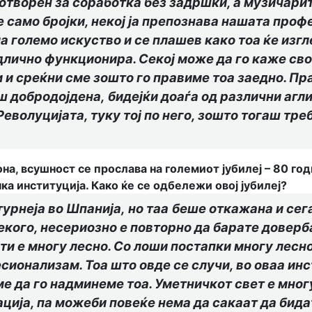
 отворен за соработка без задршки, а музичарит
е само бројки, некој ја препознава нашата про
а големо искуство и се плашев како тоа ќе изгл
длично функционира. Секој може да го каже св
и среќни сме зошто го правиме тоа заедно. Пра
аш добродојдена
,
бидејќи доаѓа од различни агли
Револуцијата, туку тој по него, зошто тогаш тре
она, всушност се прослава на големиот јубилеј – 80 г
ка институција. Како ќе се одбележи овој јубилеј?
урнеја во Шпанија,
но таа
беше
откажа
на
и сег
екого, несериозно е повторно да барате доверба
шти е многу лесно. Со лоши постапки многу лесн
сионализам. Тоа што овде се случи
, во оваа ин
ме да го надминеме тоа
. Уметничкот свет е мно
ција, па можеби повеќе нема да сакаат да бидат