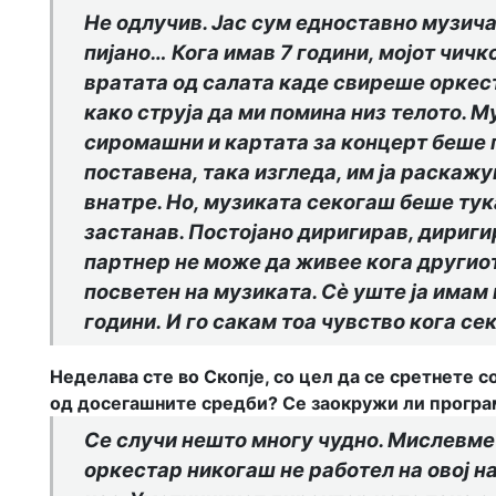
Не одлучив. Јас сум едноставно музича
пијано…
Кога имав 7 години, мојот чичк
вратата од салата каде свиреше оркест
како струја да ми помина низ телото. М
сиромашни и картата за концерт беше пре
поставена, така изгледа, им ја раскаж
внатре
. Но, музиката секогаш беше тук
застанав
. Постојано диригирав, дириги
партнер не може да живее кога другиот 
посветен на музиката. Сѐ уште ја имам 
години.
И го сакам тоа чувство кога сек
Неделава сте во Скопје, со цел да се сретнете 
од досегашните средби? Се заокружи ли програ
Се случи нешто многу чудно. Мислевме
оркестар никогаш не работел на овој на