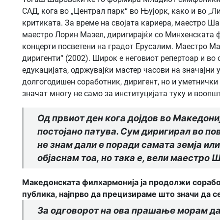
САД, кога во „Централ парк“ во Њујорк, како и во „
критиката. За време на својата кариера, маестро Шар
маестро Лорин Мазел, диригирајќи со Минхенската 
концерти посветени на градот Ерусалим. Маестро Ма
диригенти“ (2002). Широк е неговиот репертоар и во 
едукацијата, одржувајќи мастер часови на значајни
долгогодишен соработник, диригент, но и уметнички к
значат многу не само за институцијата туку и воопш
Од првиот ден кога дојдов во Македониј
постојано патува. Сум диригирал во пов
не знам дали е поради самата земја или
објаснам тоа, но така е, вели маестро
Македонската филхармонија ја продолжи соработ
публика, најпрво да прецизираме што значи да 
За одговорот на ова прашање морам да