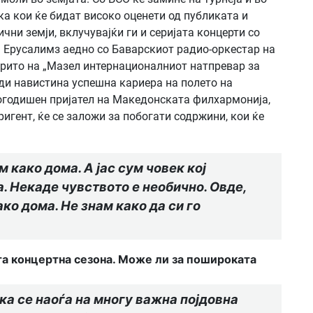
ка кои ќе бидат високо оценети од публиката и
чни земји, вклучувајќи ги и серијата концерти со
 Ерусалимз аедно со Баварскиот радио-оркестар на
ирито на „Мазел интернационалниот натпревар за
ради навистина успешна кариера на полето на
гогодишен пријател на Македонската филхармонија,
игент, ќе се заложи за побогати содржини, кои ќе
 како дома. А јас сум човек кој
а. Некаде чувството е необично. Овде,
ко дома. Не знам како да си го
та концертна сезона. Може ли за пошироката
а се наоѓа на многу важна појдовна