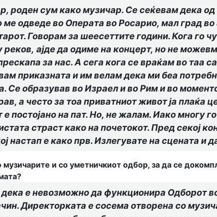
р, роден сум како музичар. Се сеќевам дека од 
о ме одведе во Операта во Росарио, мал град в
арот. Говорам за шеесеттите години. Кога го ч
у реков
,
ајде да одиме на концерт, но не можевм
скапа за нас. А сега кога се враќам во таа сала
увам приказната и им велам дека ми беа потребн
а. Се образував во Израел и во Рим и во момент
рав, а често за тоа приватниот живот ја плаќа ц
е постојано на пат. Но, не жалам. Иако многу го
истата страст како на почетокот. Пред секој ко
ој настап е како прв. Излегувате на сцената и д
со музичарите и со уметничкиот одбор, за да се доком
мата?
 дека е
не
возможно да функционира
Одборот
в
чин. Директорката е сосема отворена со музичар