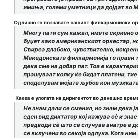
имиња, големи уметници да дојдат во 
Одлично го познавате нашиот филхармониски орк
Многу пати сум кажал, имате скриено 
буџет како американскиот оркестар, но
Свиреа длабоко, чувствително, искре
Македонската филхармонија го прави то
дека сме на добар пат. Тоа е карактери
прашуваат колку ќе бидат платени, тие 
споделувам мојата љубов кон музиката
Каква е улогата на диригентот во денешно врем
Не знам дали се сменил, но знам дека ј
еден вид диктатор кој кажува сѐ и зна
предводи сѐ што се случува внатре е д
се вклучени во секоја одлука. Кога ним