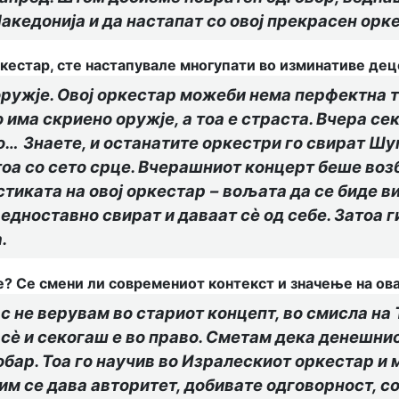
Македонија
и
да настапат со овој прекрасен орк
естар, сте настапувале многупати во изминативе дец
оружје. Овој оркестар можеби нема перфектна 
 има скриено оружје, а тоа е страста. Вчера се
но…
Знаете, и останатите оркестри го свират Ш
а со сето срце. Вчерашниот концерт беше возбу
стиката на овој оркестар
–
вољата да се биде в
едноставно свират и даваат сѐ од себе. Затоа г
.
е? Се смени ли современиот контекст и значење на ов
ас не верувам во стариот концепт, во смисла на
е сѐ и секогаш е во право. Сметам дека денешни
обар. Тоа го научив во Изралескиот оркестар и
 им се дава авторитет, добивате одговорност, с