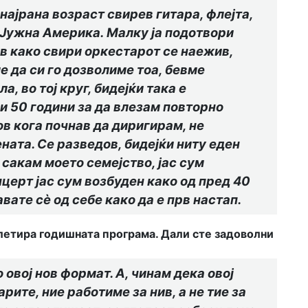
најрана возраст свирев гитара, фл
е
јта,
о Јужна Америка.
Малку ја подотвори
ув како свири оркестарот се наежив,
е да си го дозволиме тоа, бевме
, во тој круг, бидејќи така е
и 50 години за да влезам
повторно
ов кога почнав да диригирам, не
ената. Се разведов, бидејќи ниту еден
 сакам моето семејство, јас сум
нцерт јас сум возбуден како од пред 40
авате сѐ од себе како да е прв настап.
плетира годишната програма. Дали сте задоволни
о овој нов формат
. А, чинам дека овој
ите, ние работиме за нив, а не тие за