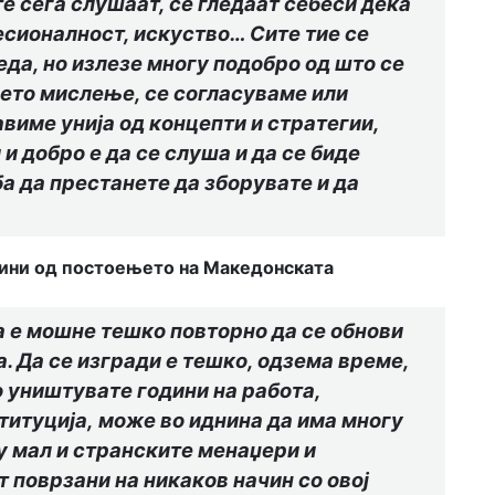
е сега слушаат, се гледаат себеси дека
фесионалност, искуство… Сите тие се
еда, но излезе многу подобро од што се
оето мислење, се согласуваме или
виме унија од концепти и стратегии,
 и добро е да се слуша и да се биде
ба да престанете да зборувате и да
одини од постоењето на Македонската
а е мошне тешко повторно да се обнови
. Да се изгради е тешко, одзема време,
о уништувате години на работа,
ституција,
може во иднина да има многу
гу мал и странските менаџери и
 поврзани на никаков начин со овој