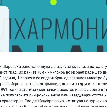
 Шаровски рано започнува да изучува музика, а потоа сту
иот град. Во раните 70-ти имигрира во Израел каде што д
0 година, Шаровски ќе биде избран од славниот маестро З
гира со Израелската филхармонија, како и со другите погол
о 1991 година станува уметнички директор и шеф-диригент
д најпопуларните симфонски ансамбли изведувајќи стотици 
оркестар на Рио де Женеиро со кој ќе патува на турнеи во
естар на Бразил кој ќе стане еден од најпознатите ансам