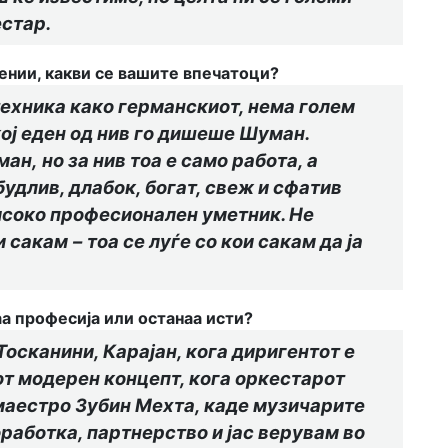
естар.
ении, какви се вашите впечатоци?
техника како германскиот, нема голем
кој еден од нив го дишеше Шуман.
уман
,
но за нив тоа е само работа, а
длив, длабок, богат, св
еж
и сфатив
исоко професионален уметник. Не
и сакам
–
тоа се луѓе со кои сакам да ја
аа професија или останаа исти?
 Тосканини, Карај
ан, кога диригентот е
от модерен концепт, кога оркестарот
 маестро Зубин Мехта, каде музичарите
оработка, партнерство и јас верувам во