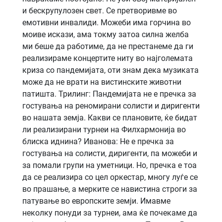
и бескрупулозен свет. Се претворивме во
емотивни инвалиди. Можеби има горчина во
моиве искази, ама токму затоа силна желба
ми беше да работиме, да не престанеме да ги
реализираме концертите ниту во најголемата
криза со пандемијата, оти знам дека музиката
може да не врати на вистинските животни
патишта. Трилинг: Пандемијата не е пречка за
гостувања на реномирани солисти и диригенти
во нашата земја. Какви се плановите, ќе бидат
ли реализирани турнеи на Филхармонија во
блиска иднина? Иванова: Не е пречка за
гостувања на солисти, диригенти, па можеби и
за помали групи на уметници. Но, пречка е тоа
да се реализира со цел оркестар, многу луѓе се
во прашање, а мерките се навистина строги за
патување во европските земји. Имавме
неколку понуди за турнеи, ама ќе почекаме да