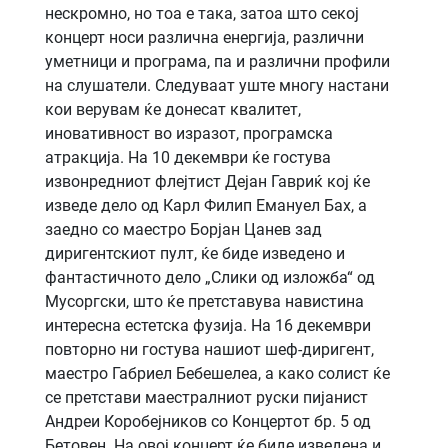
нескромно, но тоа е така, затоа што секој
концерт носи различна енергија, различни
уметници и програма, па и различни профили
на слушатели. Следуваат уште многу настани
кои верувам ќе донесат квалитет,
иновативност во изразот, програмска
атракција. На 10 декември ќе гостува
извонредниот флејтист Дејан Гавриќ кој ќе
изведе дело од Карл Филип Емануел Бах, а
заедно со маестро Борјан Цанев зад
диригентскиот пулт, ќе биде изведено и
фантастичното дело „Слики од изложба“ од
Мусоргски, што ќе претставува навистина
интересна естетска фузија. На 16 декември
повторно ни гостува нашиот шеф-диригент,
маестро Габриел Бебешелеа, а како солист ќе
се претстави маестралниот руски пијанист
Андреи Коробејников со Концертот бр. 5 од
Бетовен. На овој концерт ќе биде изведена и