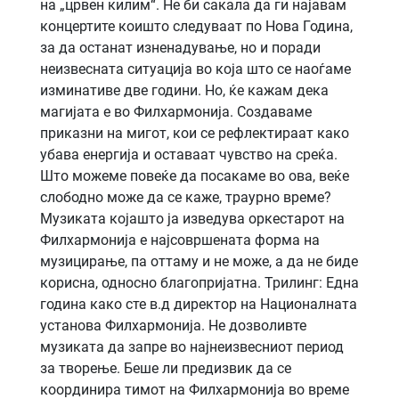
на „црвен килим“. Не би сакала да ги најавам
концертите коишто следуваат по Нова Година,
за да останат изненадување, но и поради
неизвесната ситуација во која што се наоѓаме
изминативе две години. Но, ќе кажам дека
магијата е во Филхармонија. Создаваме
приказни на мигот, кои се рефлектираат како
убава енергија и оставаат чувство на среќа.
Што можеме повеќе да посакаме во ова, веќе
слободно може да се каже, траурно време?
Музиката којашто ја изведува оркестарот на
Филхармонија е најсовршената форма на
музицирање, па оттаму и не може, а да не биде
корисна, односно благопријатна. Трилинг: Една
година како сте в.д директор на Националната
установа Филхармонија. Не дозволивте
музиката да запре во најнеизвесниот период
за творење. Беше ли предизвик да се
координира тимот на Филхармонија во време