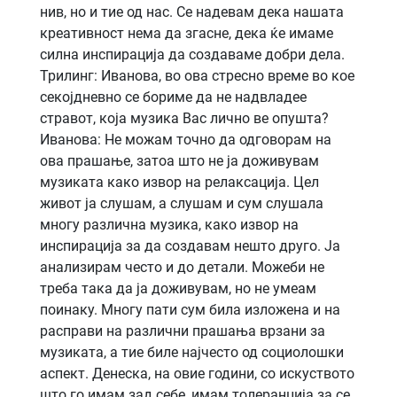
нив, но и тие од нас. Се надевам дека нашата
креативност нема да згасне, дека ќе имаме
силна инспирација да создаваме добри дела.
Трилинг: Иванова, во ова стресно време во кое
секојдневно се бориме да не надвладее
стравот, која музика Вас лично ве опушта?
Иванова: Не можам точно да одговорам на
ова прашање, затоа што не ја доживувам
музиката како извор на релаксација. Цел
живот ја слушам, а слушам и сум слушала
многу различна музика, како извор на
инспирација за да создавам нешто друго. Ја
анализирам често и до детали. Можеби не
треба така да ја доживувам, но не умеам
поинаку. Многу пати сум била изложена и на
расправи на различни прашања врзани за
музиката, а тие биле најчесто од социолошки
аспект. Денеска, на овие години, со искуството
што го имам зад себе, имам толеранција за се