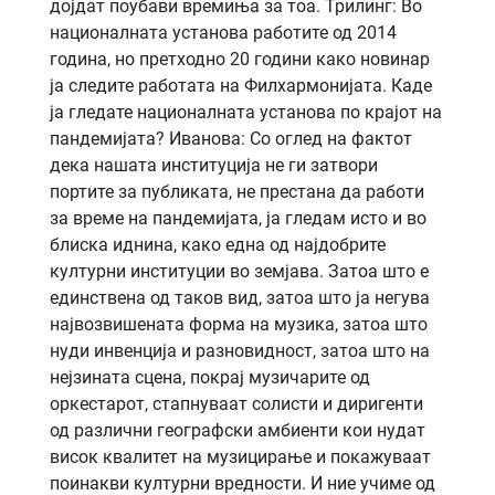
дојдат поубави времиња за тоа. Трилинг: Во
националната установа работите од 2014
година, но претходно 20 години како новинар
ја следите работата на Филхармонијата. Каде
ја гледате националната установа по крајот на
пандемијата? Иванова: Со оглед на фактот
дека нашата институција не ги затвори
портите за публиката, не престана да работи
за време на пандемијата, ја гледам исто и во
блиска иднина, како една од најдобрите
културни институции во земјава. Затоа што е
единствена од таков вид, затоа што ја негува
највозвишената форма на музика, затоа што
нуди инвенција и разновидност, затоа што на
нејзината сцена, покрај музичарите од
оркестарот, стапнуваат солисти и диригенти
од различни географски амбиенти кои нудат
висок квалитет на музицирање и покажуваат
поинакви културни вредности. И ние учиме од