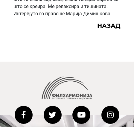
што се креира. Ме релаксира и тишината.
Интервјуто го правеше Марија Димишкова
НАЗАД