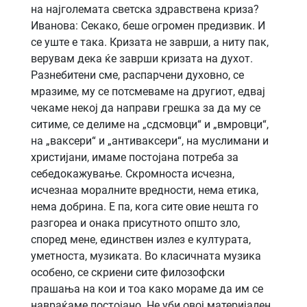
на најголемата светска здравствена криза?
Иванова: Секако, беше огромен предизвик. И
се уште е така. Кризата не заврши, а ниту пак,
верувам дека ќе заврши кризата на духот.
Разнебитени сме, распарчени духовно, се
мразиме, му се потсмеваме на другиот, едвај
чекаме некој да направи грешка за да му се
ситиме, се делиме на „сдсмовци“ и „вмровци“,
на „ваксери“ и „антиваксери“, на муслимани и
христијани, имаме постојана потреба за
себедокажување. Скромноста исчезна,
исчезнаа моралните вредности, нема етика,
нема добрина. Е па, кога сите овие нешта го
разгореа и онака присутното општо зло,
според мене, единствен излез е културата,
уметноста, музиката. Во класичната музика
особено, се скриени сите филозофски
прашања на кои и тоа како мораме да им се
навраќаме постојано. Не уби овој материјален