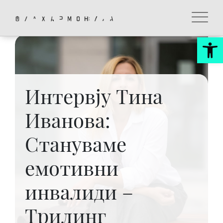
Skip
to
content
Op
Интервју Тина
Иванова:
Стануваме
емотивни
инвалиди –
Трилинг