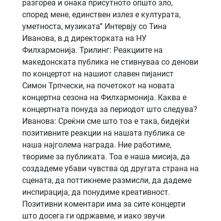
разгореа и онака присутното општо зло,
според мене, единствен излез е културата,
уметноста, музиката” Интервју со Тина
Иванова, в.д директорката на НУ
Филхармонија. Трилинг: Реакциите на
македонската публика не стивнуваа со денови
по концертот на нашиот славен пијанист
Симон Трпчески, на почетокот на новата
концертна сезона на Филхармонија. Каква е
концертната понуда за периодот што следува?
Иванова: Среќни сме што тоа е така, бидејќи
позитивните реакции на нашата публика се
наша најголема награда. Ние работиме,
твориме за публиката. Тоа е наша мисија, да
создадеме убави чувства од другата страна на
сцената, да поттикнеме размисли, да дадеме
инспирација, да понудиме креативност.
Позитивни коментари има за сите концерти
што досега ги одржавме, и иако звучи