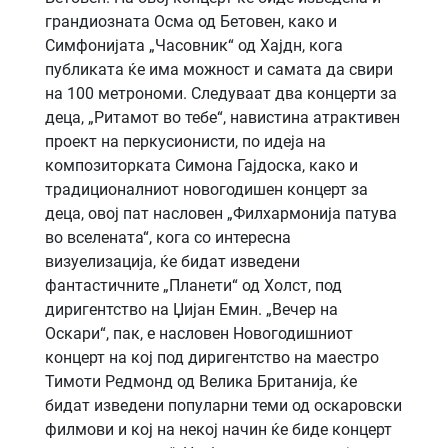
грандиозната Осма од Бетовен, како и
Симфонијата „Часовник“ од Хајдн, кога
публиката ќе има можност и самата да свири
на 100 метрономи. Следуваат два концерти за
деца, „Ритамот во тебе“, навистина атрактивен
проект на перкусионисти, по идеја на
композиторката Симона Гајдоска, како и
традиционалниот новогодишен концерт за
деца, овој пат насловен „Филхармонија патува
во вселената“, кога со интересна
визуелизација, ќе бидат изведени
фантастичните „Планети“ од Холст, под
диригентство на Џијан Емин. „Вечер на
Оскари“, пак, е насловен Новогодишниот
концерт на кој под диригентство на маестро
Тимоти Редмонд од Велика Британија, ќе
бидат изведени популарни теми од оскаровски
филмови и кој на некој начин ќе биде концерт