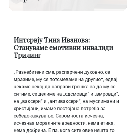
Интервју Тина Иванова:
Стануваме емотивни инвалиди –
Трилинг
„Разнебитени сме, распарчени духовно, се
мразиме, му се потсмеваме на другиот, едвај
чекаме некој да направи грешка за да му се
ситиме, се делиме на „сдсмовци“ и „вмровци“,
на „ваксери“ и „антиваксери“, на муслимани и
христијани, имаме постојана потреба за
себедокажување. Скромноста исчезна,
исчезнаа моралните вредности, нема етика,
нема добрина. Е па, кога сите овие нешта го