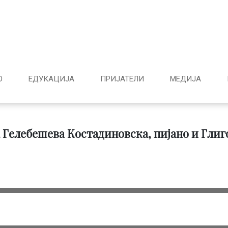
О
ЕДУКАЦИЈА
ПРИЈАТЕЛИ
МЕДИJА
 Гелебешева Костадиновска, пијано и Глиго