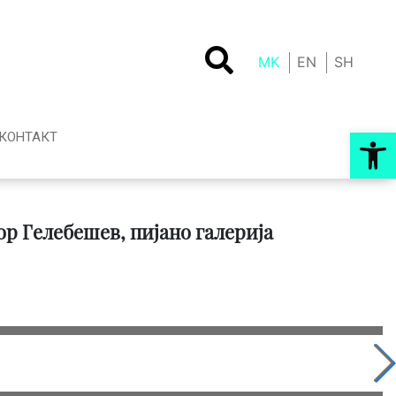
MK
EN
SH
Op
КОНТАКТ
р Гелебешев, пијано галерија