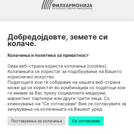
Добредојдовте, земете си
колаче.
2020-09-01_argument!
Колачиња и политика за приватност
Filharmonija
Оваа веб-странa користи колачиња (cookies).
00:00
Колачињата се користат за подобрување на Вашето
корисничко искуство.
Податоците кои ги собираме на нашата веб-страна
може да се користат во комбинација со податоци кои
ги имаме за Вас преку социјалните медиуми,
маркетинг партнери или други трети лица. Со
кликнување на "Се согласувам" Вие се согласувате за
зачувување на колачињата на Вашиот уред.
Поставувања за колачиња
Се согласувам