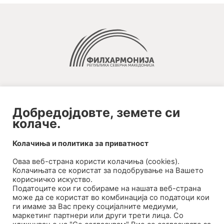
Добредојдовте, земете си
колаче.
2020-09-01_argument!
Колачиња и политика за приватност
Filharmonija
Оваа веб-странa користи колачиња (cookies).
00:00
Колачињата се користат за подобрување на Вашето
корисничко искуство.
Податоците кои ги собираме на нашата веб-страна
може да се користат во комбинација со податоци кои
ги имаме за Вас преку социјалните медиуми,
маркетинг партнери или други трети лица. Со