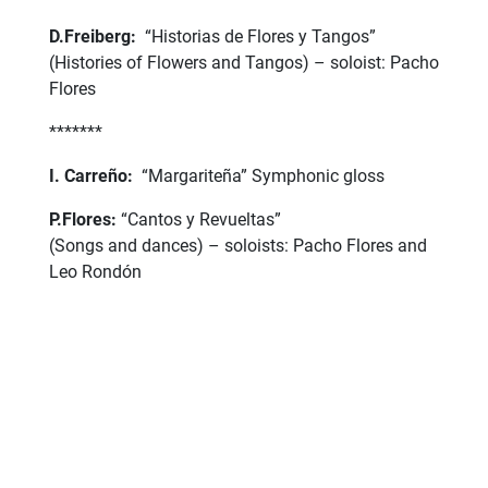
D.⁠Freiberg:
“Historias de Flores y Tangos”
(Histories of Flowers and Tangos) – soloist: Pacho
Flores
*******
I. Carreño:
⁠ “Margariteña” Symphonic gloss
P.Flores:
“⁠Cantos y Revueltas”
(Songs and dances) – soloists: Pacho Flores and
Leo Rondón