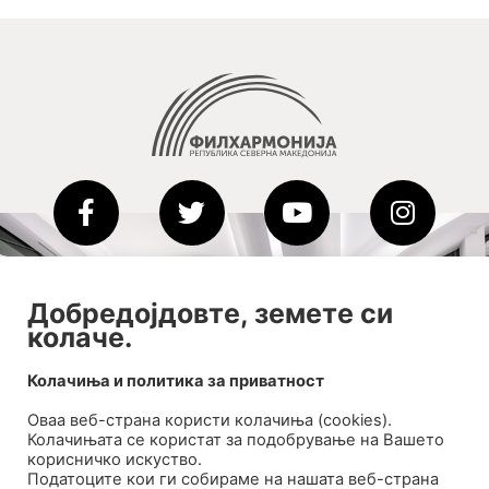
2020-09-01_argument!
Добредојдовте, земете си
Filharmonija
колаче.
00:00
Колачиња и политика за приватност
Оваа веб-странa користи колачиња (cookies).
Колачињата се користат за подобрување на Вашето
корисничко искуство.
Податоците кои ги собираме на нашата веб-страна